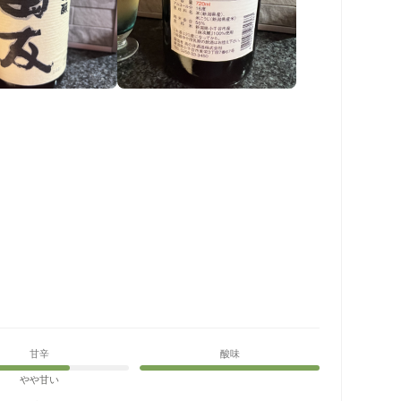
甘辛
酸味
やや甘い