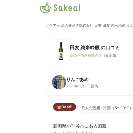
サケアイ
›
高の井酒造株式会社
›
田友
›
田友 純米吟醸
›
り
田友 純米吟醸
の口コミ
高の井酒造株式会社
（新潟県）
りんごあめ
2026年3月2日 投稿
Best!!
飲んだ温度: 冷酒（5〜10℃
新潟県小千谷市にある酒蔵
