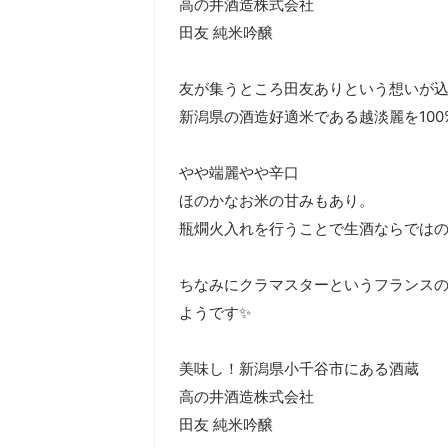
高の井酒造株式会社

田友 純米吟醸

友が集うところ田友ありという想いが込
新潟県の酒造好適米である越淡麗を100%
やや端麗やや辛口

ほのかなお米の甘みもあり。

瓶燗火入れを行うことで生酒ならではの
ちなみにクラマスターというフランス
ようです✨

美味し！新潟県小千谷市にある酒蔵

高の井酒造株式会社

田友 純米吟醸
