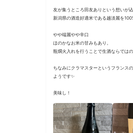
友が集うところ田友ありという想いが込
新潟県の酒造好適米である越淡麗を100%
やや端麗やや辛口

ほのかなお米の甘みもあり。

瓶燗火入れを行うことで生酒ならではの
ちなみにクラマスターというフランス
ようです✨

美味し！