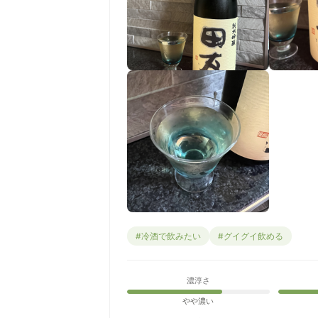
#冷酒で飲みたい
#グイグイ飲める
濃淳さ
やや濃い