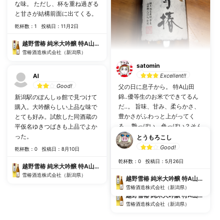
な味。 ただし、杯を重ね過ぎる
と甘さが結構前面に出てくる。
乾杯数：1
投稿日：11月2日
越野雪椿 純米大吟醸 特A山田錦
雪椿酒造株式会社（新潟県）
satomin
Excellent!!
AI
Good!
父の日に息子から。 特A山田
錦‥優等生のお米でできてるん
新潟駅のぽんしゅ館で見つけて
だ‥。 旨味、甘み、柔らかさ、
購入。大吟醸らしい上品な味で
豊かさがふわっと上がってく
とても好み。試飲した同酒蔵の
る。 艶っぽい、色っぽい？そん
平仮名ゆきつばきも上品でよか
なお酒。 銀ダラの煮付けとよく
った。
とうもろこし
合いました。も少しさっぱり優
Good!
乾杯数：0
投稿日：8月10日
しい煮物とかもいいかも。 ゆっ
乾杯数：0
投稿日：5月26日
くり飲みたいお酒です。
越野雪椿 純米大吟醸 特A山田錦
雪椿酒造株式会社（新潟県）
乾杯数：4
投稿日：6月22日
越野雪椿 純米大吟醸 特A山田錦
雪椿酒造株式会社（新潟県）
越野雪椿 純米大吟醸 特A山田錦
雪椿酒造株式会社（新潟県）