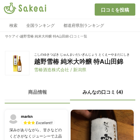
口コミを投稿
検索
全国ランキング
都道府県別ランキング
サケアイ
›
越野雪椿 純米大吟醸 特A山田錦
›
口コミ一覧
こしのゆきつばき じゅんまいだいぎんじょう とくえーやまだにしき
越野雪椿 純米大吟醸 特A山田錦
雪椿酒造株式会社 / 新潟県
商品情報
みんなの口コミ (4)
markn
Excellent!!
深みがありながら、甘さなどの
くどさがなくジューシーで上品