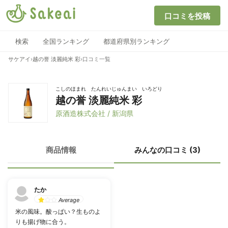
口コミを投稿
検索
全国ランキング
都道府県別ランキング
サケアイ
›
越の誉 淡麗純米 彩
›
口コミ一覧
こしのほまれ たんれいじゅんまい いろどり
越の誉 淡麗純米 彩
原酒造株式会社 / 新潟県
商品情報
みんなの口コミ (3)
たか
Average
米の風味。酸っぱい？生ものよ
りも揚げ物に合う。