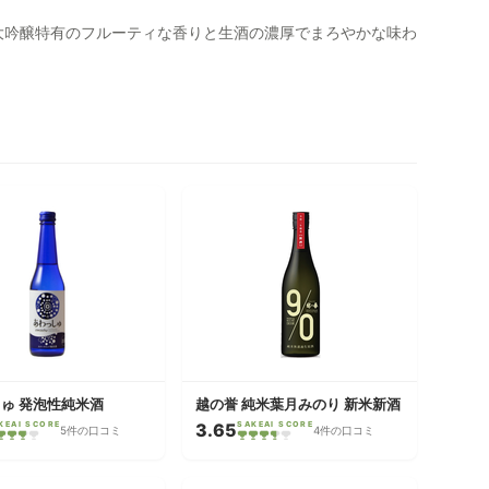
大吟醸特有のフルーティな香りと生酒の濃厚でまろやかな味わ
ゅ 発泡性純米酒
越の誉 純米葉月みのり 新米新酒
KEAI SCORE
3.65
SAKEAI SCORE
5件の口コミ
4件の口コミ