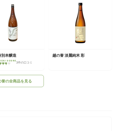
特別本醸造
越の誉 淡麗純米 彩
KEAI SCORE
3件の口コミ
の誉の全商品を見る