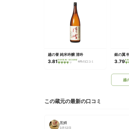
越の誉 純米吟醸 清吟
銀の翼 
3.81
SAKEAI SCORE
3.79
SA
4件の口コミ
越
この蔵元の最新の口コミ
黒鱒
3月12日