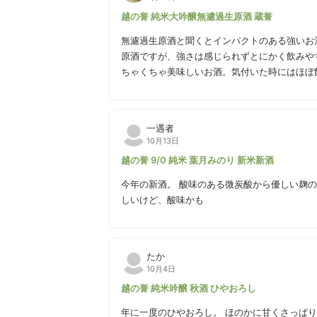
越の誉 純米大吟醸無濾過生原酒 蔵誉
無濾過生原酒と聞くとインパクトのある強いお
原酒ですが、強さは感じられずとにかく飲みや
ちゃくちゃ美味しいお酒。気付いた時にはほぼ
一遇者
10月13日
越の誉 9/0 純米 葉月みのり 新米新酒
今年の新酒。 酸味のある微炭酸から優しい麹
しいけど、酸味かも
たか
10月4日
越の誉 純米吟醸 秋酒 ひやおろし
年に一度のひやおろし。 ほのかに甘くさっぱ