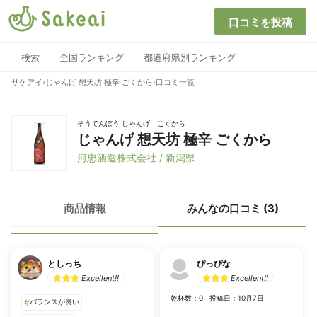
口コミを投稿
検索
全国ランキング
都道府県別ランキング
サケアイ
›
じゃんげ 想天坊 極辛 ごくから
›
口コミ一覧
そうてんぼう じゃんげ ごくから
じゃんげ 想天坊 極辛 ごくから
河忠酒造株式会社 / 新潟県
商品情報
みんなの口コミ (3)
としっち
ぴっぴな
Excellent!!
Excellent!!
乾杯数：0
投稿日：10月7日
#
バランスが良い