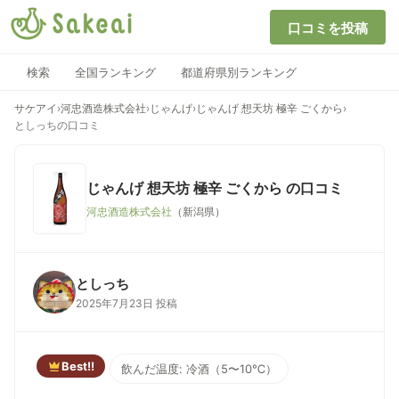
口コミを投稿
検索
全国ランキング
都道府県別ランキング
サケアイ
›
河忠酒造株式会社
›
じゃんげ
›
じゃんげ 想天坊 極辛 ごくから
›
としっちの口コミ
じゃんげ 想天坊 極辛 ごくから
の口コミ
河忠酒造株式会社
（新潟県）
としっち
2025年7月23日 投稿
Best!!
飲んだ温度: 冷酒（5〜10℃）