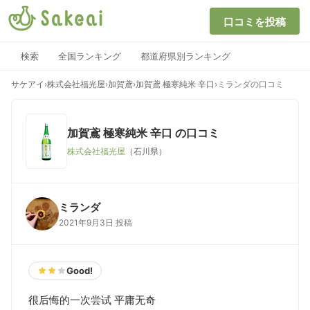
口コミを投稿
検索
全国ランキング
都道府県別ランキング
サケアイ
›
株式会社福光屋
›
加賀鳶
›
加賀鳶 極寒純米 辛口
›
ミランダの口コミ
加賀鳶 極寒純米 辛口
の口コミ
株式会社福光屋
（石川県）
ミランダ
2021年9月3日 投稿
Good!
很后悔的一次尝试 平庸无奇
