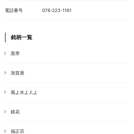
電話番号
076-223-1161
銘柄一覧
黒帯
加賀鳶
風よ水よ人よ
鏡花
福正宗