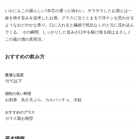
いかにもこの蔵らしい1本芯の通った味わい。サラサラしたお酒とは一
線を画す旨みを追求したお酒。グラスに注ぐとまるで洋ナシを思わせる
ようなおだやかな香り。口に入れると繊細で抵抗なくのど元に流れ込ん
でくる。 その瞬間、しっかりした旨みが口中を駆け巡る様はまさしく
この蔵の酒の真骨頂。
おすすめの飲み方
最適な温度
15℃以下
相性の良い料理
お刺身、魚介天ぷら、カルパッチョ、冷奴
おすすめのグラス
ガラス製お椀型
基本情報