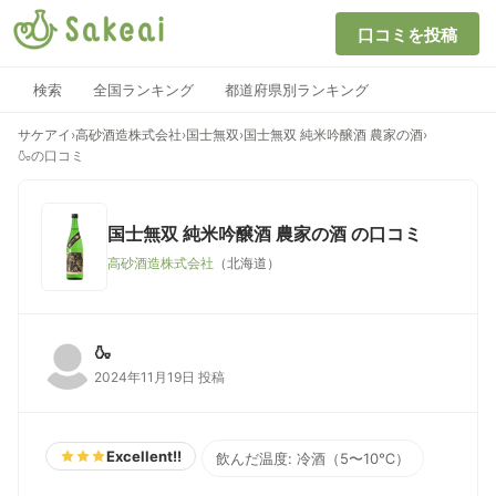
口コミを投稿
検索
全国ランキング
都道府県別ランキング
サケアイ
›
高砂酒造株式会社
›
国士無双
›
国士無双 純米吟醸酒 農家の酒
›
🍶の口コミ
国士無双 純米吟醸酒 農家の酒
の口コミ
高砂酒造株式会社
（北海道）
🍶
2024年11月19日 投稿
Excellent!!
飲んだ温度: 冷酒（5〜10℃）