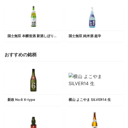
国士無双 本醸造酒 新酒しぼりたて
国士無双 純米酒 超辛
おすすめの銘柄
新政 No.6 X-type
横山 よこやま SILVER14 生