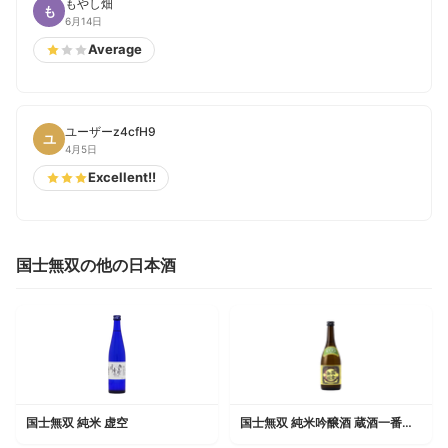
もやし畑
も
6月14日
Average
ユーザーz4cfH9
ユ
4月5日
Excellent!!
国士無双の他の日本酒
国士無双 純米 虚空
国士無双 純米吟醸酒 蔵酒一番しぼり きたしずく