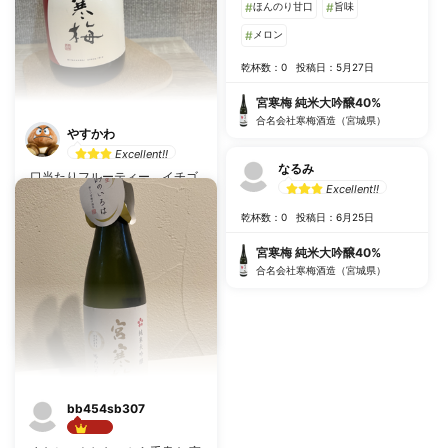
#
ほんのり甘口
#
旨味
#
メロン
乾杯数：0
投稿日：5月27日
宮寒梅 純米大吟醸40%
合名会社寒梅酒造（宮城県）
やすかわ
Excellent!!
なるみ
口当たりフルーティー、イチゴ
Excellent!!
みたいな甘さあるがそのあと酸
っぱくキレよく締めてくれる辛
乾杯数：0
投稿日：6月25日
口 食中やら珍味よりは単体も
宮寒梅 純米大吟醸40%
しくは甘いものなんかが合う？
合名会社寒梅酒造（宮城県）
乾杯数：1
投稿日：1月5日
宮寒梅 純米大吟醸40%
合名会社寒梅酒造（宮城県）
bb454sb307
Best!!