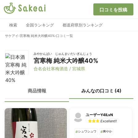
口コミを投稿
検索
全国ランキング
都道府県別ランキング
サケアイ
›
宮寒梅 純米大吟醸40%
›
口コミ一覧
みやかんばい じゅんまいだいぎんじょう
宮寒梅 純米大吟醸40%
合名会社寒梅酒造 / 宮城県
商品情報
みんなの口コミ (4)
ユーザーY4lLvN
Excellent!!
#
シュワシュワ
#
爽やか