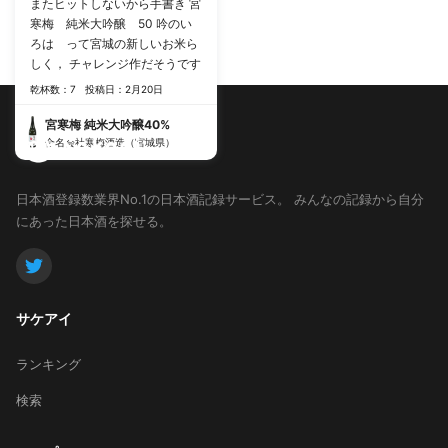
またヒットしないから手書き 宮
寒梅 純米大吟醸 50 吟のい
ろは って宮城の新しいお米ら
しく， チャレンジ作だそうです
乾杯数：7
投稿日：2月20日
宮寒梅 純米大吟醸40%
合名会社寒梅酒造（宮城県）
日本酒登録数業界No.1の日本酒記録サービス。
みんなの記録から自分
にあった日本酒を探せる。
サケアイ
ランキング
検索