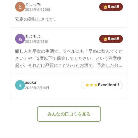
としっち
Best!!
と
2024年4月29日
安定の美味しさです。
もよもよ
Best!!
も
2024年3月3日
醸し人九平次の生酒で、ラベルにも「早めに飲んでくだ
さい」や「5度以下で保管してください」という注意喚
起が。それだけ品質にこだわったお酒で、予約した分し
か出荷しないということです。 うすにごりさけの特徴
だと思っていますが、濃厚な口当たりと酸味や甘さがあ
asuka
Excellent!!
a
って非常に美味しい。ややフルーティとも思えますが、
2023年7月14日
私としてはヨーグルトっぽい酸味とバナナっぽい甘みが
一番それっぽい表現な気がします。喉越しに少しメロン
っぽさも感じます。 一年に一度しか飲めないお酒で
みんなの口コミを見る
す。濃厚なチーズやおかきとかも合いそう。