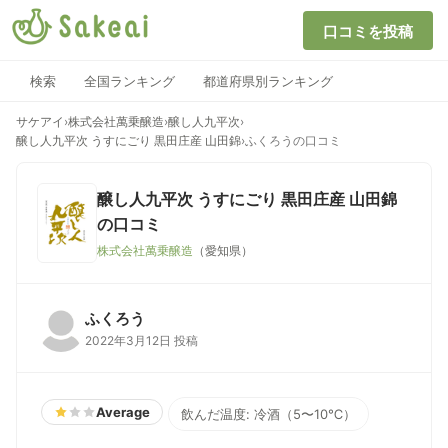
口コミを投稿
検索
全国ランキング
都道府県別ランキング
サケアイ
›
株式会社萬乗醸造
›
醸し人九平次
›
醸し人九平次 うすにごり 黒田庄産 山田錦
›
ふくろうの口コミ
醸し人九平次 うすにごり 黒田庄産 山田錦
の口コミ
株式会社萬乗醸造
（愛知県）
ふくろう
2022年3月12日 投稿
Average
飲んだ温度: 冷酒（5〜10℃）