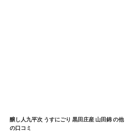
醸し人九平次 うすにごり 黒田庄産 山田錦 の他
の口コミ