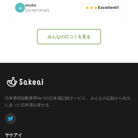
だと思っていますが、濃厚な口当たりと酸味や甘さがあ
asuka
Excellent!!
a
って非常に美味しい。ややフルーティとも思えますが、
2023年7月14日
私としてはヨーグルトっぽい酸味とバナナっぽい甘みが
一番それっぽい表現な気がします。喉越しに少しメロン
っぽさも感じます。 一年に一度しか飲めないお酒で
みんなの口コミを見る
す。濃厚なチーズやおかきとかも合いそう。
日本酒登録数業界No.1の日本酒記録サービス。
みんなの記録から自分
にあった日本酒を探せる。
サケアイ