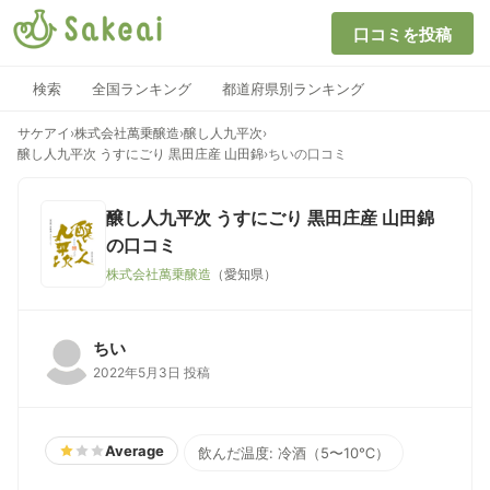
口コミを投稿
検索
全国ランキング
都道府県別ランキング
サケアイ
›
株式会社萬乗醸造
›
醸し人九平次
›
醸し人九平次 うすにごり 黒田庄産 山田錦
›
ちいの口コミ
醸し人九平次 うすにごり 黒田庄産 山田錦
の口コミ
株式会社萬乗醸造
（愛知県）
ちい
2022年5月3日 投稿
Average
飲んだ温度: 冷酒（5〜10℃）