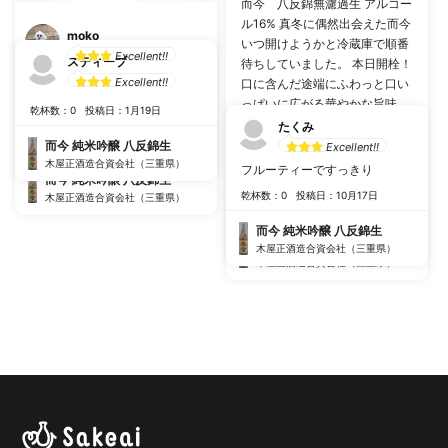
而今 八反錦無濾過生 アルコー
ル16% 真冬に偶然出会えた而今
moko
いつ開けようかと冷蔵庫で順番
Excellent!!
スティーブ
待ちしていました。 本日開栓！
而今らしいピチピチ感。 八反錦
Excellent!!
口に含んだ途端にふわっと口い
の硬さを感じるキレイ感。 而今
っぱいに広がる華やかな旨味、
乾杯数：0
投稿日：1月19日
も米によって形を変えますね。
さすがです 飲んだ後にはスッと
たくみ
口の中には何も残らず 何とも不
乾杯数：8
投稿日：2月16日
而今 純米吟醸 八反錦生
Excellent!!
思議なお酒 もう一口もう一口と
木屋正酒造合資会社（三重県）
フルーティーですっきり
而今 純米吟醸 八反錦生
飲んでしまう たまらなく美味し
乾杯数：0
投稿日：10月17日
木屋正酒造合資会社（三重県）
い！ 牡蠣のアヒージョに合わせ
乾杯数：10
投稿日：4月11日
て美味しくいただきました☆
而今 純米吟醸 八反錦生
而今 純米吟醸 八反錦生
木屋正酒造合資会社（三重県）
木屋正酒造合資会社（三重県）