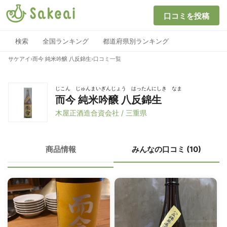
口コミを投稿
検索
全国ランキング
都道府県別ランキング
サケアイ
›
而今 純米吟醸 八反錦生
›
口コミ一覧
じこん じゅんまいぎんじょう はったんにしき なま
而今 純米吟醸 八反錦生
木屋正酒造合資会社 / 三重県
商品情報
みんなの口コミ (10)