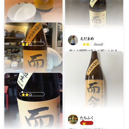
Mike
えだまめ
Good!
Good!
飲んだ瞬間は甘みが感じられる
乾杯数：0
投稿日：1月22日
けど、後味はスッキリ飲めて飲
みやすい！貴重なお酒なのか、
而今 純米吟醸 八反錦生
木屋正酒造合資会社（三重県）
酒屋さんの抽選でたまたま当た
ったけど、買って正解だった👍
乾杯数：5
投稿日：12月26日
さ
而今 純米吟醸 八反錦生
Good!
木屋正酒造合資会社（三重県）
乾杯数：0
投稿日：1月17日
而今 純米吟醸 八反錦生
たらふく
木屋正酒造合資会社（三重県）
Best!!