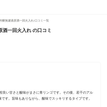
米吟醸無濾過原酒一回火入れ
›
口コミ一覧
原酒一回火入れ
の口コミ
、程良い甘さと酸味がまさに青リンゴです。その後、若干のアル
味です。旨味もありながら、酸味でスッキリするタイプです。