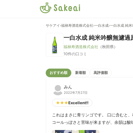
サケアイ
›
福禄寿酒造株式会社
›
一白水成
›
一白水成 純
一白水成 純米吟醸無濾過
福禄寿酒造株式会社
（秋田県）
10件の口コミ
おすすめ順
新着順
高評価順
みん
2022年7月27日
Excellent!!
これはまさに青リンゴです。 口に含むと
コールっぽさと苦味が来ますが、余韻は酸