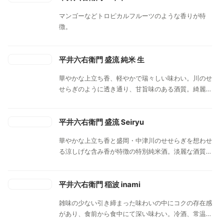
マンゴーなどトロピカルフルーツのような香りが特
徴。
平井六右衛門 盛流 純米 生
華やかな上立ち香、軽やかで瑞々しい味わい。川のせ
せらぎのように透き通り、甘旨味のある酒質。綺麗な
一本でありながら、原酒ならではの厚みも感じさせて
くれる美酒。キリリと冷やして。
平井六右衛門 盛流 Seiryu
華やかな上立ち香と盛岡・中津川のせせらぎを想わせ
る涼しげな含み香が特徴の特別純米酒。淡麗な酒質の
中に米の旨味が引き立つ。うす張りのグラスで。
平井六右衛門 稲波 inami
雑味の少ない引き締まった味わいの中にコクの存在感
があり、食前から食中にて深い味わい。冷酒、常温、