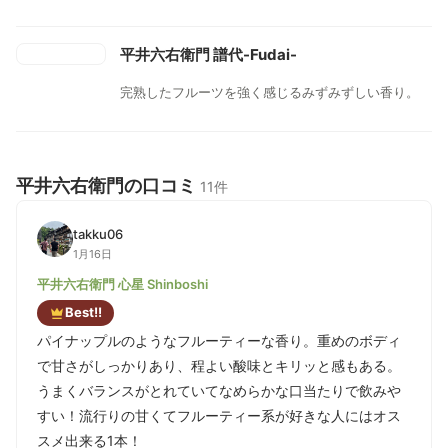
ぬる燗にて引き締まった酸のある味わいは、多様な温
度帯で楽しめる。
平井六右衛門 譜代-Fudai-
完熟したフルーツを強く感じるみずみずしい香り。
平井六右衛門の口コミ
11件
takku06
1月16日
平井六右衛門 心星 Shinboshi
Best!!
パイナップルのようなフルーティーな香り。重めのボディ
で甘さがしっかりあり、程よい酸味とキリッと感もある。
うまくバランスがとれていてなめらかな口当たりで飲みや
すい！流行りの甘くてフルーティー系が好きな人にはオス
スメ出来る1本！