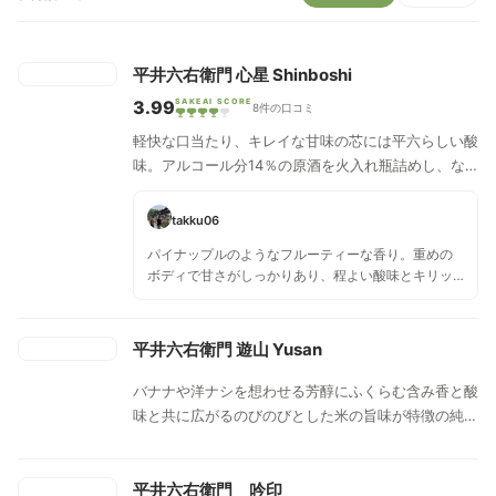
平井六右衛門 心星 Shinboshi
3.99
SAKEAI SCORE
8件の口コミ
軽快な口当たり、キレイな甘味の芯には平六らしい酸
味。アルコール分14％の原酒を火入れ瓶詰めし、な
めらかな飲み心地に仕上がっている。
takku06
パイナップルのようなフルーティーな香り。重めの
ボディで甘さがしっかりあり、程よい酸味とキリッ
と感もある。うまくバランスがとれていてなめらか
な口当たりで飲みやすい！流行りの甘くてフルーテ
ィー系が好きな人にはオススメ出来る1本！
平井六右衛門 遊山 Yusan
バナナや洋ナシを想わせる芳醇にふくらむ含み香と酸
味と共に広がるのびのびとした米の旨味が特徴の純米
酒。余計な甘味は残さず、キレの良い味わい。冷酒か
らぬる燗まで幅広く嫌味のないおだやかな味わい。
平井六右衛門 吟印