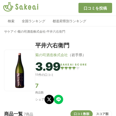
口コミを投稿
検索
全国ランキング
都道府県別ランキング
サケアイ
›
菊の司酒造株式会社
›
平井六右衛門
平井六右衛門
菊の司酒造株式会社
（岩手県）
3.99
SAKEAI SCORE
11件の口コミ
7
商品数
シェア
商品一覧
口コミ数順
スコア順
7商品