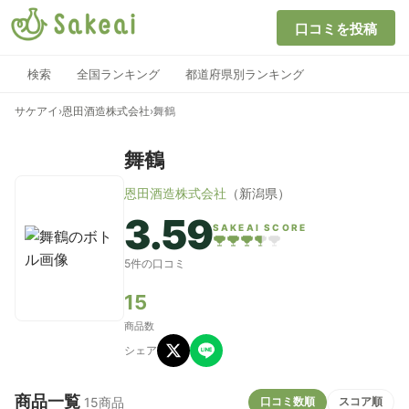
口コミを投稿
検索
全国ランキング
都道府県別ランキング
サケアイ
›
恩田酒造株式会社
›
舞鶴
舞鶴
恩田酒造株式会社
（新潟県）
3.59
SAKEAI SCORE
5件の口コミ
15
商品数
シェア
商品一覧
口コミ数順
スコア順
15商品