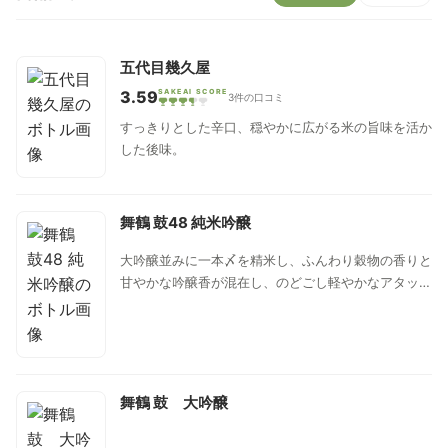
五代目幾久屋
3.59
SAKEAI SCORE
3件の口コミ
すっきりとした辛口、穏やかに広がる米の旨味を活か
した後味。
舞鶴 鼓48 純米吟醸
大吟醸並みに一本〆を精米し、ふんわり穀物の香りと
甘やかな吟醸香が混在し、のどごし軽やかなアタック
とかすかな甘味を感じるマイルドな味わいが広がり、
後からじんわりと旨味とコクが追いかけてくる。酸は
低めで、すっきり小気味よいキレ感を感じる。脂のの
った魚や肉のたたきなどとも相性が良く、洋食・中華
系の料理にも丁度良いしっかりさ。
舞鶴 鼓 大吟醸