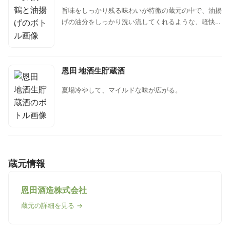
旨味をしっかり残る味わいが特徴の蔵元の中で、油揚
げの油分をしっかり洗い流してくれるような、軽快で
さっぱりとしてキレの良い辛口タイプの味わい。『栃
尾の油揚げ』をそのまま焼いて醤油で食べるなら“冷
や酒”、納豆やネギ・味噌などを挟んで食べるなら“燗
酒”がオススメ。
恩田 地酒生貯蔵酒
夏場冷やして、マイルドな味が広がる。
蔵元情報
恩田酒造株式会社
蔵元の詳細を見る →