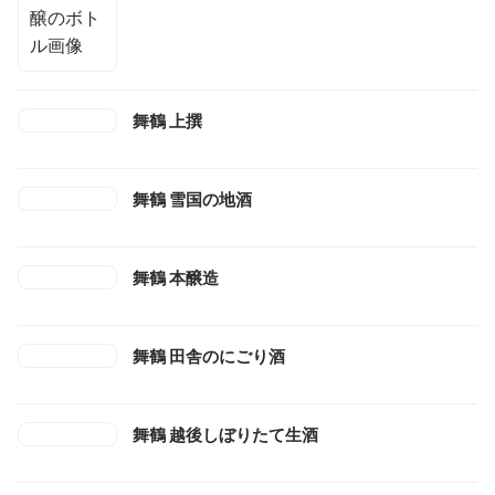
舞鶴 上撰
舞鶴 雪国の地酒
舞鶴 本醸造
舞鶴 田舎のにごり酒
舞鶴 越後しぼりたて生酒