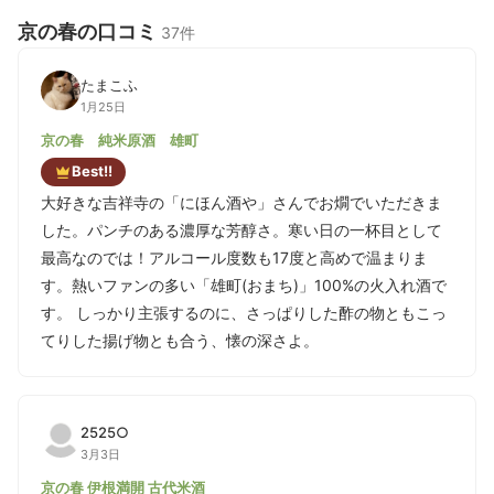
京の春の口コミ
37件
たまこふ
1月25日
京の春 純米原酒 雄町
Best!!
大好きな吉祥寺の「にほん酒や」さんでお燗でいただきま
した。パンチのある濃厚な芳醇さ。寒い日の一杯目として
最高なのでは！アルコール度数も17度と高めで温まりま
す。熱いファンの多い「雄町(おまち)」100%の火入れ酒で
す。 しっかり主張するのに、さっぱりした酢の物ともこっ
てりした揚げ物とも合う、懐の深さよ。
2525○
3月3日
京の春 伊根満開 古代米酒