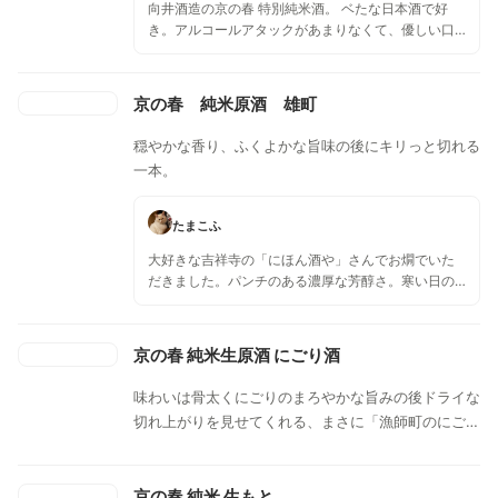
向井酒造の京の春 特別純米酒。 ベたな日本酒で好
き。アルコールアタックがあまりなくて、優しい口
当たり。サーモン刺身と相性バッチグー😊
京の春 純米原酒 雄町
穏やかな香り、ふくよかな旨味の後にキリっと切れる
一本。
たまこふ
大好きな吉祥寺の「にほん酒や」さんでお燗でいた
だきました。パンチのある濃厚な芳醇さ。寒い日の
一杯目として最高なのでは！アルコール度数も17度
と高めで温まります。熱いファンの多い「雄町(おま
ち)」100%の火入れ酒です。 しっかり主張するの
京の春 純米生原酒 にごり酒
に、さっぱりした酢の物ともこってりした揚げ物と
も合う、懐の深さよ。
味わいは骨太くにごりのまろやかな旨みの後ドライな
切れ上がりを見せてくれる、まさに「漁師町のにご
り」です。なめらかな口当たりの純米にごりです。甘
味を伴った旨味の後、酸味とほのかな苦味が後口をさ
っぱりとさせてくれます。
京の春 純米 生もと