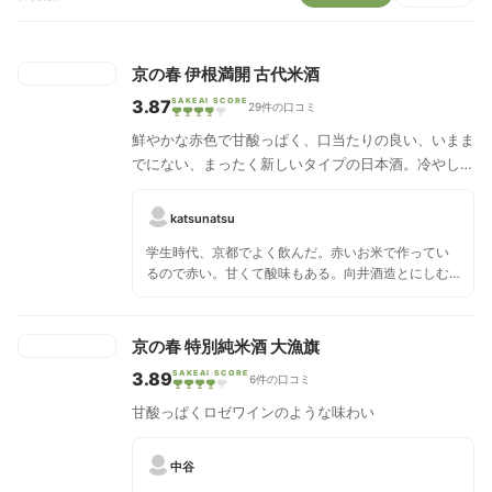
京の春 伊根満開 古代米酒
3.87
SAKEAI SCORE
29件の口コミ
鮮やかな赤色で甘酸っぱく、口当たりの良い、いまま
でにない、まったく新しいタイプの日本酒。冷やし
て、ロックで、ソーダ割りで、熱くお燗して、さまざ
まな飲み方で。
katsunatsu
学生時代、京都でよく飲んだ。赤いお米で作ってい
るので赤い。甘くて酸味もある。向井酒造とにしむ
ら酒店のコラボイベントで食べた酒粕もコクが強く
とても美味しかった。
京の春 特別純米酒 大漁旗
3.89
SAKEAI SCORE
6件の口コミ
甘酸っぱくロゼワインのような味わい
中谷