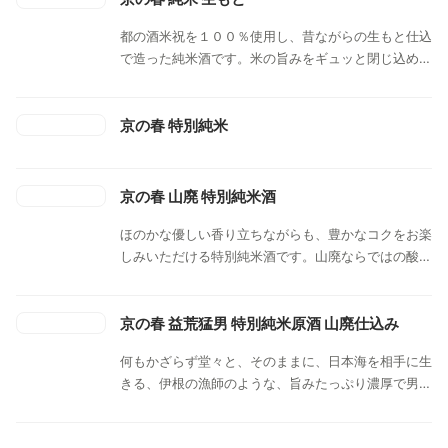
都の酒米祝を１００％使用し、昔ながらの生もと仕込
で造った純米酒です。米の旨みをギュッと閉じ込めた
濃厚でしっかりとしたお酒。祝の旨味を引き出すには
ぬる燗から熱燗がおすすめ。素朴だけど滋味豊かな昔
からの家庭の味 おばんざいやおでん、湯豆腐 、鍋
京の春 特別純米
料理と合わせ温めてお楽しみください。
京の春 山廃 特別純米酒
ほのかな優しい香り立ちながらも、豊かなコクをお楽
しみいただける特別純米酒です。山廃ならではの酸味
とコクを、程よい熟成感がまとめあげています。
京の春 益荒猛男 特別純米原酒 山廃仕込み
何もかざらず堂々と、そのままに、日本海を相手に生
きる、伊根の漁師のような、旨みたっぷり濃厚で男ら
しい酒。飲みごたえあり。辛口原酒。