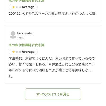
京の春 伊根満開 古代米酒
Average
200120 あずき色のマーカス@天満 葉わさびのつんつん漬
katsunatsu
1月1日
京の春 伊根満開 古代米酒
Average
学生時代、京都でよく飲んだ。赤いお米で作っているので
赤い。甘くて酸味もある。向井酒造とにしむら酒店のコラ
ボイベントで食べた酒粕もコクが強くとても美味しかっ
た。
すべての口コミを見る