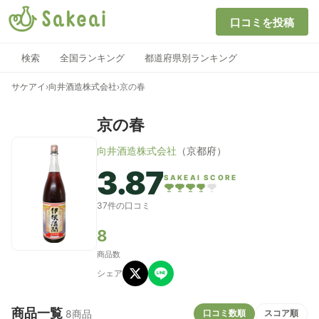
口コミを投稿
検索
全国ランキング
都道府県別ランキング
サケアイ
›
向井酒造株式会社
›
京の春
京の春
向井酒造株式会社
（京都府）
3.87
SAKEAI SCORE
37件の口コミ
8
商品数
シェア
商品一覧
口コミ数順
スコア順
8商品