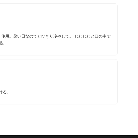
々使用。暑い日なのでとびきり冷やして。 じわじわと口の中で
品。
ける。