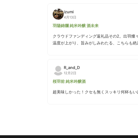
izumi
4月13日
羽陽錦爛 純米吟醸 酒未来
クラウドファンディング返礼品その2。出羽燦
温度が上がり、旨みがしみわたる、こちらも絶
R_and_D
12月2日
桜羽前 純米吟醸酒
超美味しかった！クセも無くスッキリ何杯もい