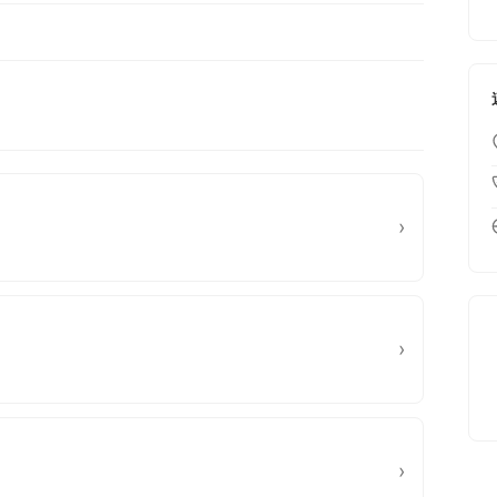
›
›
›