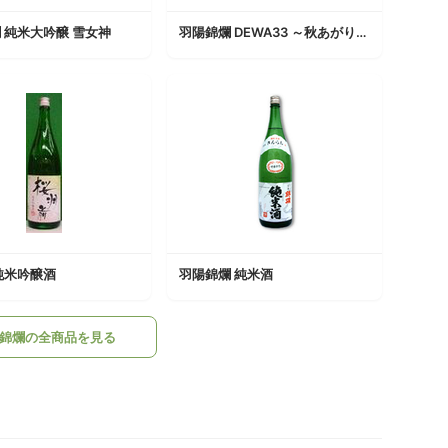
 純米大吟醸 雪女神
羽陽錦爛 DEWA33 ～秋あがり～秋季限定品
純米吟醸酒
羽陽錦爛 純米酒
錦爛の全商品を見る