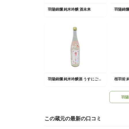
羽陽錦爛 純米吟醸 酒未来
羽陽錦爛
羽陽錦爛 純米吟醸酒 うすにごり生酒 華霞
桜羽前 
羽陽
この蔵元の最新の口コミ