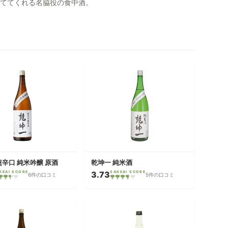
ててくれる名脇役の食中酒。
超辛口 純米吟醸 原酒
乾坤一 純米酒
KEAI SCORE
3.73
SAKEAI SCORE
6件の口コミ
5件の口コミ