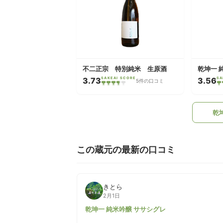
不二正宗 特別純米 生原酒
乾坤一 
3.73
SAKEAI SCORE
3.56
SA
5件の口コミ
乾
この蔵元の最新の口コミ
きとら
2月1日
乾坤一 純米吟醸 ササシグレ