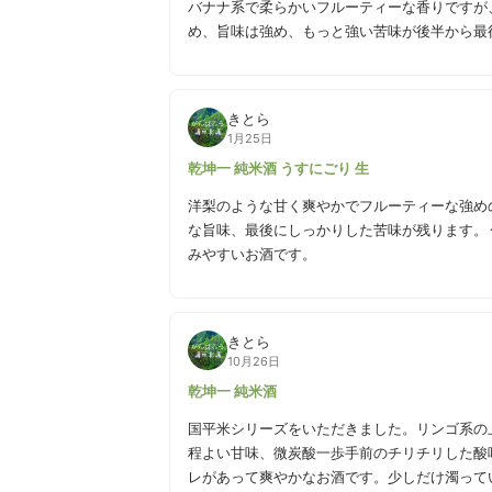
バナナ系で柔らかいフルーティーな香りですが
め、旨味は強め、もっと強い苦味が後半から最
きとら
1月25日
乾坤一 純米酒 うすにごり 生
洋梨のような甘く爽やかでフルーティーな強め
な旨味、最後にしっかりした苦味が残ります。
みやすいお酒です。
きとら
10月26日
乾坤一 純米酒
国平米シリーズをいただきました。リンゴ系の
程よい甘味、微炭酸一歩手前のチリチリした酸
レがあって爽やかなお酒です。少しだけ濁って