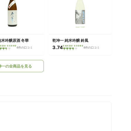
純米吟醸原酒 冬華
乾坤一 純米吟醸 鈴風
KEAI SCORE
3.74
SAKEAI SCORE
4件の口コミ
4件の口コミ
坤一の全商品を見る