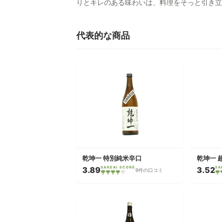
りとキレのある味わいは、料理をそっと引き立
代表的な商品
乾坤一 特別純米辛口
乾坤一 
3.89
SAKEAI SCORE
3.52
SA
9件の口コミ