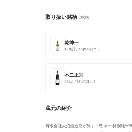
取り扱い銘柄
2銘柄
乾坤一
16商品 / 45件の口コミ
不二正宗
2商品 / 6件の口コミ
蔵元の紹介
有限会社大沼酒造店が醸す「乾坤一 特別純米