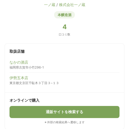
一ノ蔵
/
株式会社一ノ蔵
本醸造酒
4
口コミ数
取扱店舗
なかの酒店
福岡県古賀市小竹296-1
伊勢五本店
東京都文京区千駄木３丁目３−１３
オンラインで購入
通販サイトを検索する
※ 外部の検索結果へ遷移します