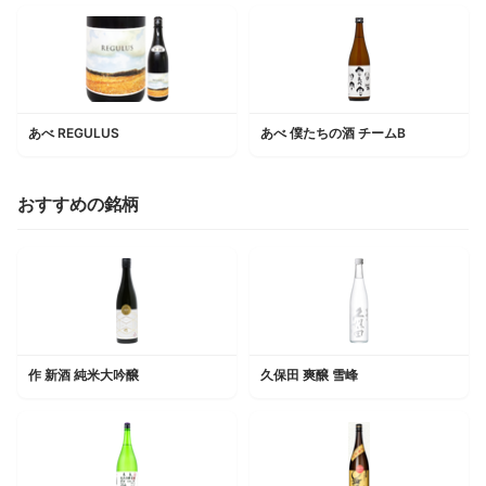
あべ REGULUS
あべ 僕たちの酒 チームB
おすすめの銘柄
作 新酒 純米大吟醸
久保田 爽醸 雪峰