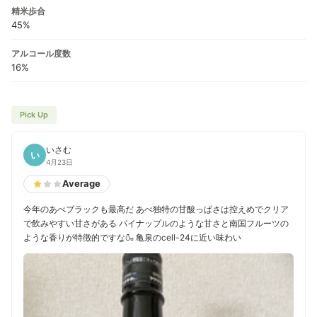
精米歩合
45%
アルコール度数
16%
Pick Up
いさむ
い
4月23日
Average
今年のあべブラックも最高だ あべ独特の甘酸っぱさは控えめでクリア
で飲みやすい甘さがある パイナップルのような甘さと南国フルーツの
ような香りが特徴的ですな🍶 亀泉のcell-24に近い味わい