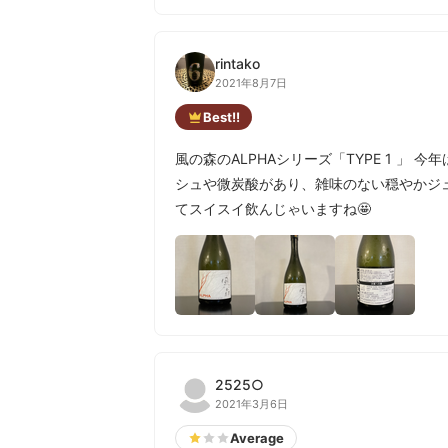
rintako
2021年8月7日
Best!!
風の森のALPHAシリーズ「TYPE 1 」 
シュや微炭酸があり、雑味のない穏やかジュ
てスイスイ飲んじゃいますね🤩
2525○
2021年3月6日
Average