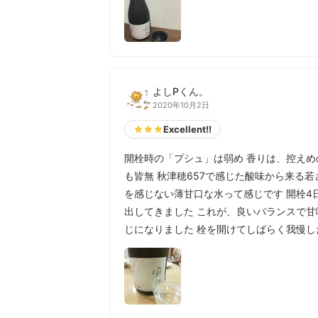
よしPくん。
2020年10月2日
Excellent!!
開栓時の「プシュ」は弱め 香りは、控えめ
も皆無 秋津穂657で感じた酸味から来る
を感じない薄甘口な水って感じです 開栓4
出してきました これが、良いバランスで
じになりました 栓を開けてしばらく我慢