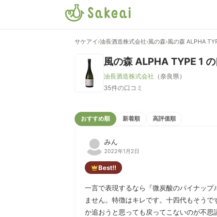
サケアイ
›
油長酒造株式会社
›
風の森
›
風の森 ALPHA TYP
風の森 ALPHA TYPE 1
の
油長酒造株式会社
（奈良県）
35件の口コミ
おすすめ順
新着順
高評価順
みん
2022年1月2日
Best!!
一言で表現するなら『微炭酸のパイナップ
ません。特徴はキレです。十四代もそうで
か追おうと思っても戻ってこないのが不思