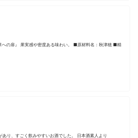
5 『次章への扉』 果実感や密度ある味わい。 ■原材料名：秋津穂 ■精
があり、すごく飲みやすいお酒でした。 日本酒素人より