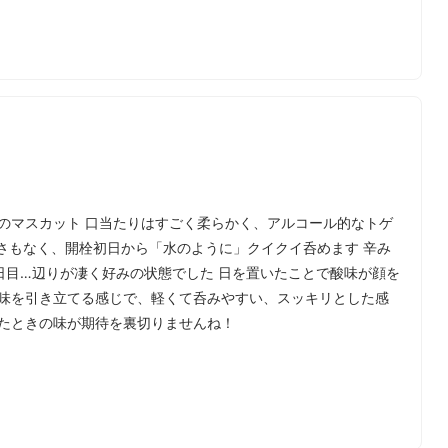
のマスカット 口当たりはすごく柔らかく、アルコール的なトゲ
若さもなく、開栓初日から「水のように」クイクイ呑めます 辛み
日目…辺りが凄く好みの状態でした 日を置いたことで酸味が顔を
甘味を引き立てる感じで、軽くて呑みやすい、スッキリとした感
したときの味が期待を裏切りませんね！