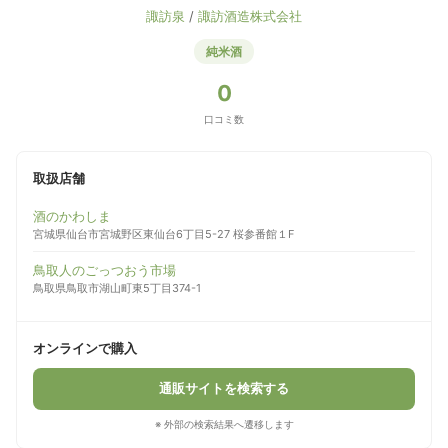
諏訪泉
/
諏訪酒造株式会社
純米酒
0
口コミ数
取扱店舗
酒のかわしま
宮城県仙台市宮城野区東仙台6丁目5-27 桜参番館１F
鳥取人のごっつおう市場
鳥取県鳥取市湖山町東5丁目374-1
オンラインで購入
通販サイトを検索する
※ 外部の検索結果へ遷移します