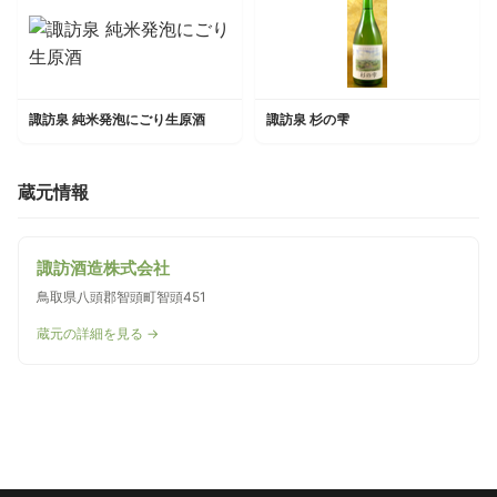
諏訪泉 純米発泡にごり生原酒
諏訪泉 杉の雫
蔵元情報
諏訪酒造株式会社
鳥取県八頭郡智頭町智頭451
蔵元の詳細を見る →