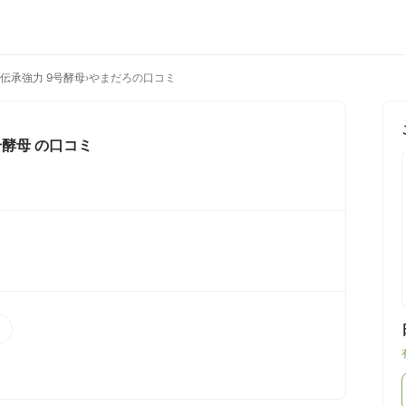
 伝承強力 9号酵母
›
やまだろの口コミ
号酵母
の口コミ
）