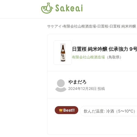
サケアイ
›
有限会社山根酒造場
›
日置桜
›
日置桜 純米吟醸
日置桜 純米吟醸 伝承強力 9
有限会社山根酒造場
（鳥取県）
やまだろ
2024年12月26日 投稿
Best!!
飲んだ温度: 冷酒（5〜10℃