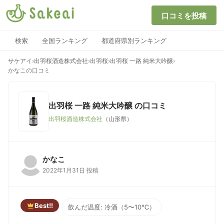
口コミを投稿
検索
全国ランキング
都道府県別ランキング
サケアイ
›
出羽桜酒造株式会社
›
出羽桜
›
出羽桜 一路 純米大吟醸
›
かなこの口コミ
出羽桜 一路 純米大吟醸
の口コミ
出羽桜酒造株式会社
（山形県）
かなこ
2022年1月31日 投稿
Best!!
飲んだ温度: 冷酒（5〜10℃）