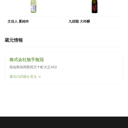
文佳人 夏純吟
九頭龍 大吟醸
蔵元情報
株式会社無手無冠
高知県高岡郡四万十町大正452
蔵元の詳細を見る →