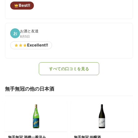
Best!!
お酒と友達
お
8月5日
Excellent!!
すべての口コミを見る
無手無冠の他の日本酒
無手無冠 酒槽一番汲み
無手無冠 吟醸酒