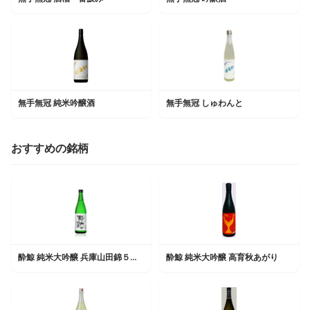
無手無冠 純米吟醸酒
無手無冠 しゅわんと
おすすめの銘柄
酔鯨 純米大吟醸 兵庫山田錦５０％
酔鯨 純米大吟醸 高育秋あがり