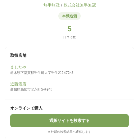
無手無冠
/
株式会社無手無冠
本醸造酒
5
口コミ数
取扱店舗
ましだや
栃木県下都賀郡壬生町大字壬生乙2472-8
近藤酒店
高知県高知市宝永町5番9号
オンラインで購入
通販サイトを検索する
※ 外部の検索結果へ遷移します