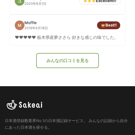
Excellent!!
ユ
バランスのお酒は少ないので、日本酒好きだけど、ちょ
2020年8月1日
っといつもと違うのが飲みたい、という方向けです。
Moffle
Best!!
M
2019年6月18日
❤️❤️❤️❤️❤️ 栃木県産夢ささら 好きな感じの味でした。
みんなの口コミを見る
日本酒登録数業界No.1の日本酒記録サービス。
みんなの記録から自分
にあった日本酒を探せる。