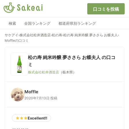
口コミを投稿
検索
全国ランキング
都道府県別ランキング
サケアイ
›
株式会社松井酒造店
›
松の寿
›
松の寿 純米吟醸 夢ささら お蝶夫人
›
Moffleの口コミ
松の寿 純米吟醸 夢ささら お蝶夫人
の口コ
ミ
株式会社松井酒造店
（栃木県）
Moffle
2020年7月13日 投稿
Excellent!!