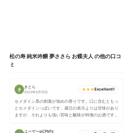
松の寿 純米吟醸 夢ささら お蝶夫人 の他の口コ
ミ
きとら
Excellent!!
き
2023年5月15日
セメダイン系の刺激が強めの香りです。口に含むともっ
とセメダインっぽいです。蔵元の表示よりは甘味があり
ますが、それよりも強い苦味と酸味が特徴のお酒です。
少し濁っているのですが、雑味が少なく、大雑把ですが
キーンとした印象です。とんがっていますが、こういう
ユーザーpCPkPz