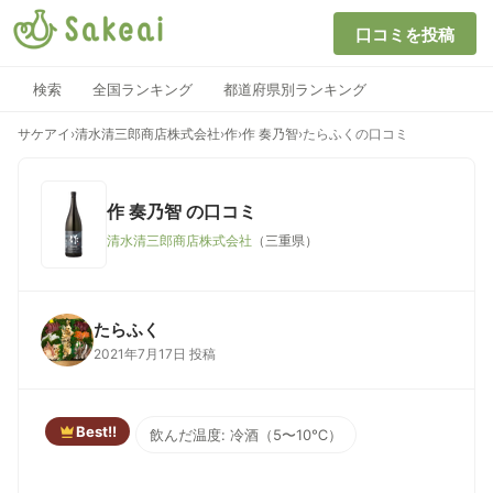
口コミを投稿
検索
全国ランキング
都道府県別ランキング
サケアイ
›
清水清三郎商店株式会社
›
作
›
作 奏乃智
›
たらふくの口コミ
作 奏乃智
の口コミ
清水清三郎商店株式会社
（三重県）
たらふく
2021年7月17日 投稿
Best!!
飲んだ温度: 冷酒（5〜10℃）