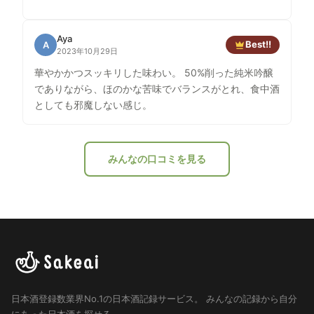
Aya
Best!!
A
2023年10月29日
華やかかつスッキリした味わい。 50%削った純米吟醸
でありながら、ほのかな苦味でバランスがとれ、食中酒
としても邪魔しない感じ。
みんなの口コミを見る
日本酒登録数業界No.1の日本酒記録サービス。
みんなの記録から自分
にあった日本酒を探せる。