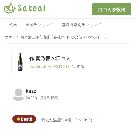
口コミを投稿
検索
全国ランキング
都道府県別ランキング
サケアイ
›
清水清三郎商店株式会社
›
作
›
作 奏乃智
›
kazzの口コミ
作 奏乃智
の口コミ
清水清三郎商店株式会社
（三重県）
kazz
2022年1月3日 投稿
Best!!
飲んだ温度: 冷酒（5〜10℃）