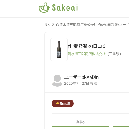
サケアイ
›
清水清三郎商店株式会社
›
作
›
作 奏乃智
›
ユーザ
作 奏乃智
の口コミ
清水清三郎商店株式会社
（三重県）
ユーザーbkvMXn
2020年7月27日 投稿
Best!!
濃淳さ