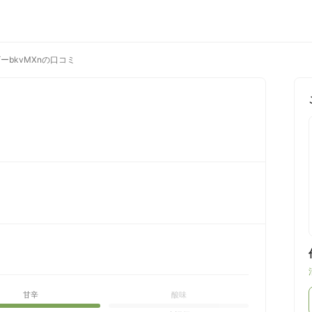
ーbkvMXnの口コミ
甘辛
酸味