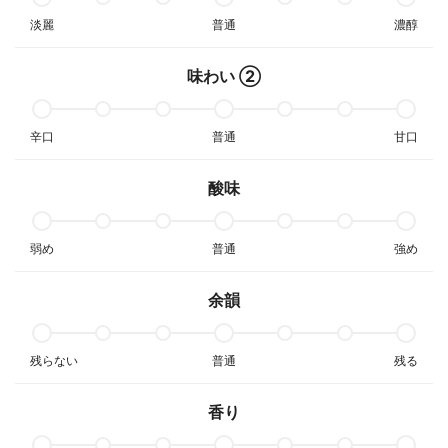
淡麗
普通
濃醇
味わい ②
辛口
普通
甘口
酸味
弱め
普通
強め
余韻
残らない
普通
残る
香り