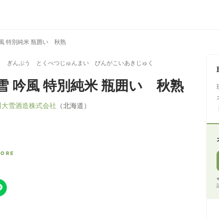
風 特別純米 瓶囲い 秋熟
き ぎんぷう とくべつじゅんまい びんがこいあきじゅく
雪 吟風 特別純米 瓶囲い 秋熟
川大雪酒造株式会社
（北海道）
CORE