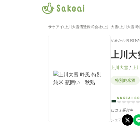
サケアイ
›
上川大雪酒造株式会社
›
上川大雪
›
上川大雪 吟
かみかわおおゆ
上川大
上川大雪
/
上
特別純米酒
-
SAKEAI S
口コミ受付中
シェア