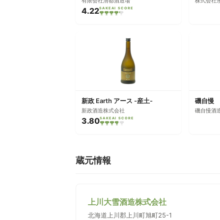
有限会社清都酒造場
株式会社
4.22
SAKEAI SCORE
新政 Earth アース -産土-
新政酒造株式会社
磯自慢酒
3.80
SAKEAI SCORE
蔵元情報
上川大雪酒造株式会社
北海道上川郡上川町旭町25-1