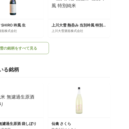
SHIRO 吟風 生
上川大雪 熱呑み 当別吟風 特別純米
酒造株式会社
上川大雪酒造株式会社
雪の銘柄をすべて見る
いる銘柄
 無濾過生原酒 袋しぼり
仙禽 さくら