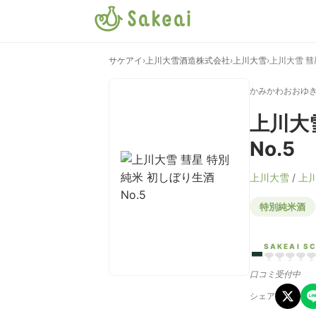
サケアイ
›
上川大雪酒造株式会社
›
上川大雪
›
上川大雪 彗
かみかわおおゆき
上川大
No.5
上川大雪
/
上
特別純米酒
-
SAKEAI S
口コミ受付中
シェア