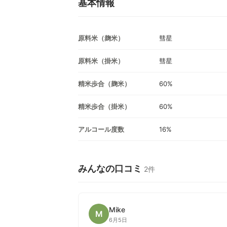
基本情報
原料米（麹米）
彗星
原料米（掛米）
彗星
精米歩合（麹米）
60%
精米歩合（掛米）
60%
アルコール度数
16%
みんなの口コミ
2件
Mike
M
6月5日