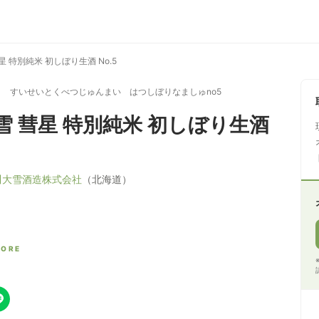
星 特別純米 初しぼり生酒 No.5
 すいせいとくべつじゅんまい はつしぼりなましゅno5
雪 彗星 特別純米 初しぼり生酒
川大雪酒造株式会社
（北海道）
CORE