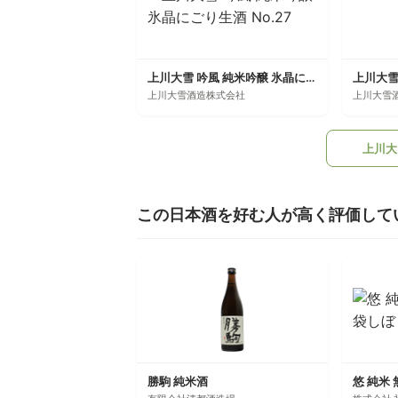
上川大雪 吟風 純米吟醸 氷晶にごり生酒 No.27
上川大雪 
上川大雪酒造株式会社
上川大雪
上川大
この日本酒を好む人が高く評価して
勝駒 純米酒
悠 純米