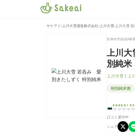
サケアイ
›
上川大雪酒造株式会社
›
上川大雪
›
上川大雪 
かみかわおおゆ
上川大
別純米
上川大雪
/
上
特別純米酒
-
SAKEAI S
口コミ受付中
シェア