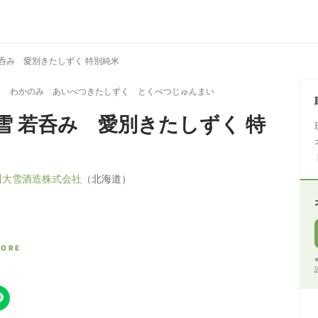
若呑み 愛別きたしずく 特別純米
き わかのみ あいべつきたしずく とくべつじゅんまい
雪 若呑み 愛別きたしずく 特
川大雪酒造株式会社
（北海道）
CORE