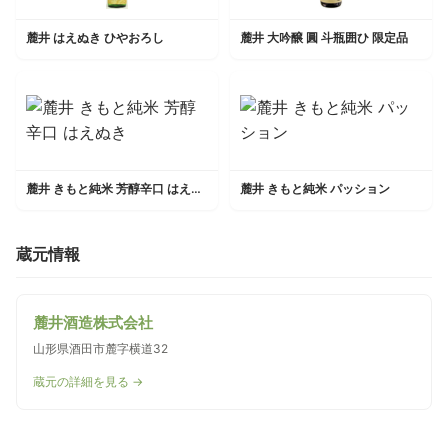
麓井 はえぬき ひやおろし
麓井 大吟醸 圓 斗瓶囲ひ 限定品
麓井 きもと純米 芳醇辛口 はえぬき
麓井 きもと純米 パッション
蔵元情報
麓井酒造株式会社
山形県酒田市麓字横道32
蔵元の詳細を見る →