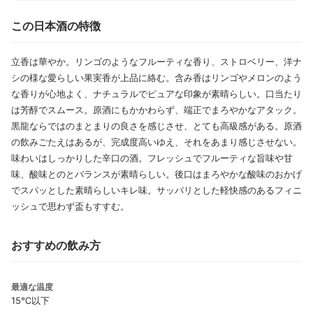
この日本酒の特徴
立香は華やか。リンゴのようなフルーティな香り、ストロベリー、洋ナ
シの様な愛らしい果実香が上品に絡む。含み香はリンゴやメロンのよう
な香りが心地よく、ナチュラルでピュアな印象が素晴らしい。口当たり
は芳醇でスムース。原酒にもかかわらず、端正でまろやかなアタック。
黒龍ならではのまとまりの良さを感じさせ、とても高級感がある。原酒
の飲みごたえはあるが、完成度高いゆえ、それをあまり感じさせない。
味わいはしっかりした辛口の酒。フレッシュでフルーティな旨味や甘
味、酸味とのとバランスが素晴らしい。後口はまろやかな酸味のおかげ
でスパッとした素晴らしいキレ味。サッパリとした軽快感のあるフィニ
ッシュで思わず盃もすすむ。
おすすめの飲み方
最適な温度
15℃以下