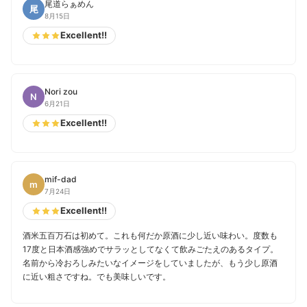
尾道らぁめん
尾
8月15日
Excellent!!
Nori zou
N
6月21日
Excellent!!
mif-dad
m
7月24日
Excellent!!
酒米五百万石は初めて。これも何だか原酒に少し近い味わい。度数も
17度と日本酒感強めでサラッとしてなくて飲みごたえのあるタイプ。
名前から冷おろしみたいなイメージをしていましたが、もう少し原酒
に近い粗さですね。でも美味しいです。