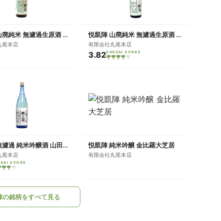
悦凱陣 山廃純米 無濾過生原酒 讃州雄町
悦凱陣 山廃純米 無濾過生原酒 オオセト
丸尾本店
有限会社丸尾本店
3.82
SAKEAI SCORE
悦凱陣 無濾過 純米吟醸酒 山田錦
悦凱陣 純米吟醸 金比羅大芝居
丸尾本店
有限会社丸尾本店
KEAI SCORE
陣の銘柄をすべて見る