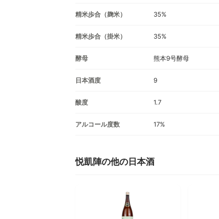
精米歩合（麹米）
35%
精米歩合（掛米）
35%
酵母
熊本9号酵母
日本酒度
9
酸度
1.7
アルコール度数
17%
悦凱陣の他の日本酒