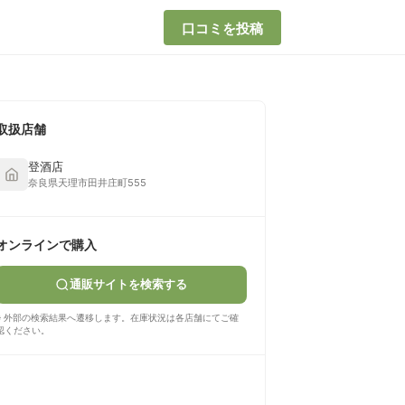
口コミを投稿
取扱店舗
登酒店
奈良県天理市田井庄町555
オンラインで購入
通販サイトを検索する
※ 外部の検索結果へ遷移します。在庫状況は各店舗にてご確
認ください。