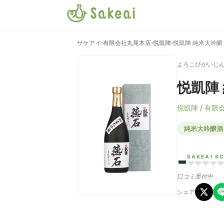
サケアイ
›
有限会社丸尾本店
›
悦凱陣
›
悦凱陣 純米大吟醸
よろこびがいじん
悦凱陣
悦凱陣
/
有限
純米大吟醸酒
-
SAKEAI S
口コミ受付中
シェア