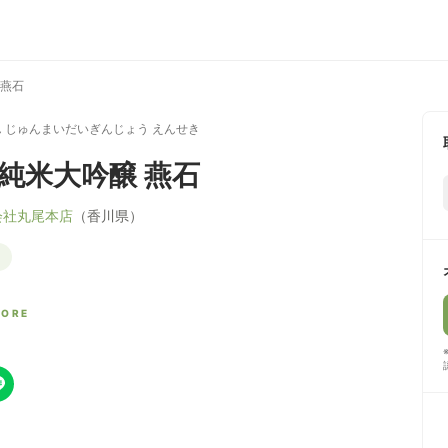
 燕石
 じゅんまいだいぎんじょう えんせき
 純米大吟醸 燕石
会社丸尾本店
（香川県）
CORE