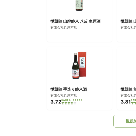
悦凱陣 山廃純米 八反 生原酒
有限会社丸尾本店
有限会社
悦凱陣 手造り純米酒
有限会社丸尾本店
有限会社
3.72
SAKEAI SCORE
3.81
SA
悦凱