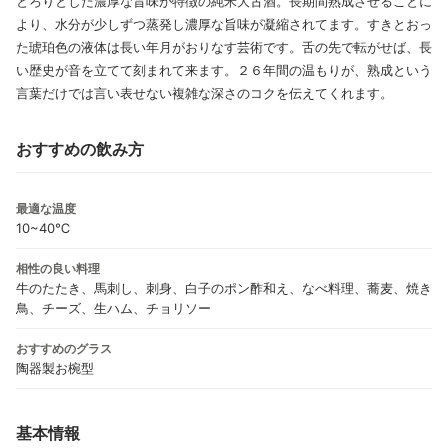
とろりとした濃厚な旨味が特徴の純米大古酒。長期間熟成させることに
より、水分が少しずつ蒸発し濃厚な旨味が凝縮されてます。すきとおっ
た琥珀色の液体は長い年月がおりなす芸術です。舌の先で転がせば、長
い歴史が音を立てて刻まれて来ます。２６年間の温もりが、熟成という
言葉だけでは言い表せない複雑な深さのコクを伝えてくれます。
おすすめの飲み方
最適な温度
10~40℃
相性の良い料理
牛のたたき、馬刺し、刺身、白子のポン酢和え、なべ料理、蕎麦、焼き
鳥、チーズ、生ハム、チョリソー
おすすめのグラス
陶器製お椀型
基本情報