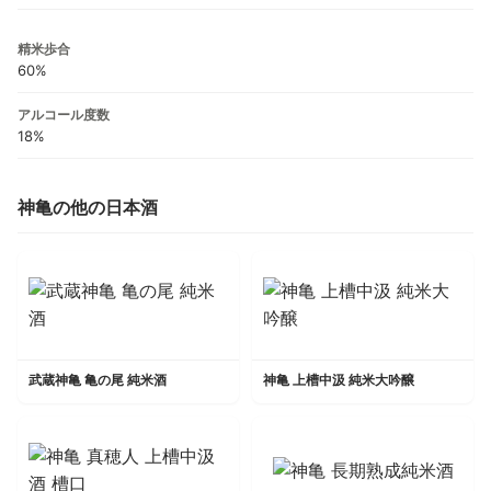
精米歩合
60%
アルコール度数
18%
神亀の他の日本酒
武蔵神亀 亀の尾 純米酒
神亀 上槽中汲 純米大吟醸