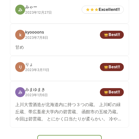
みゃー
Excellent!!
み
2023年12月27日
kyoooons
Best!!
k
2023年7月8日
甘め
りょ
Best!!
り
2023年3月11日
みまゆまき
Best!!
み
2023年1月6日
上川大雪酒造が北海道内に持つ３つの蔵。 上川町の緑
丘蔵、帯広畜産大学内の碧雲蔵、 函館市の五稜乃蔵。
今回は碧雲蔵。 とにかく口当たりが柔らかい。 冷やし
ても、常温でも、 舌を優しく包み込むというか、 とに
かく口の中がまったりとする。 肴をつまみながら、チ