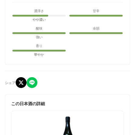
濃淳さ
甘辛
やや濃い
酸味
余韻
強い
香り
華やか
シェア
この日本酒の詳細