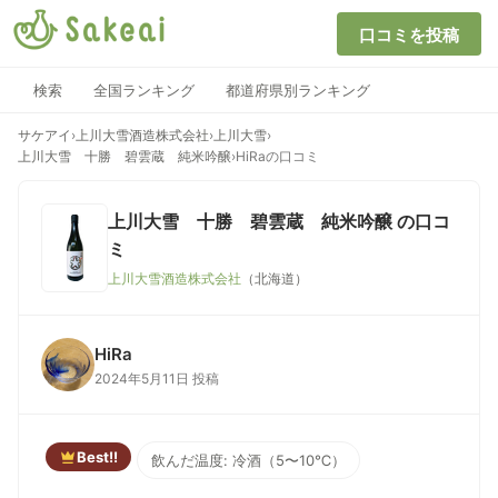
口コミを投稿
検索
全国ランキング
都道府県別ランキング
サケアイ
›
上川大雪酒造株式会社
›
上川大雪
›
上川大雪 十勝 碧雲蔵 純米吟醸
›
HiRaの口コミ
上川大雪 十勝 碧雲蔵 純米吟醸
の口コ
ミ
上川大雪酒造株式会社
（北海道）
HiRa
2024年5月11日 投稿
Best!!
飲んだ温度: 冷酒（5〜10℃）