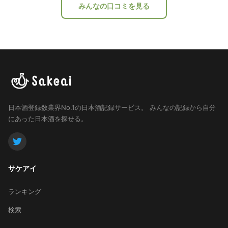
ビチビ飲む… 鯛やオヒョウの白身の刺身でも、 ロース
みんなの口コミを見る
トビーフでも合う。 ゆっくりと時間が過ぎていく… そ
んなお酒。 …あくまでも個人的な感想…
日本酒登録数業界No.1の日本酒記録サービス。
みんなの記録から自分
にあった日本酒を探せる。
サケアイ
ランキング
検索