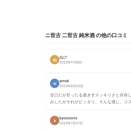
ニ世古 二世古 純米酒 の他の口コミ
ぬぴ
ぬ
2023年11月8日
wnsk
w
2023年8月20日
甘口だが甘ったる過ぎずスッキリさと共存
みしたがそれがピッタリ。そんな感じ。コ
kyoooons
k
2023年7月27日