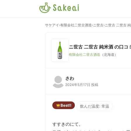
サケアイ
›
有限会社二世古酒造
›
ニ世古
›
ニ世古 二世古 
ニ世古 二世古 純米酒
の口コ
有限会社二世古酒造
（北海道）
さわ
2024年5月17日 投稿
Best!!
飲んだ温度: 常温
すすきのにて。
