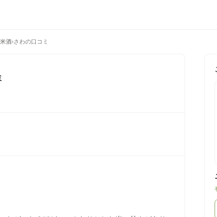
純米酒
›
さわの口コミ
ミ