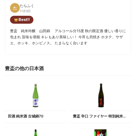
たらふく
た
11月3日
Best!!
豊盃 純米吟醸 山田錦 アルコール分15度 秋の限定酒 優しい香りに
包まれ 旨味を堪能 キレもあり美味しい！ 今宵も貝焼き ホタテ、サザ
エ、ホッキ、ホンビノス。 たまらなく合います
豊盃の他の日本酒
田酒 純米酒 古城錦70
豊盃 辛口 ファイヤー 特別純米酒 無濾過原酒