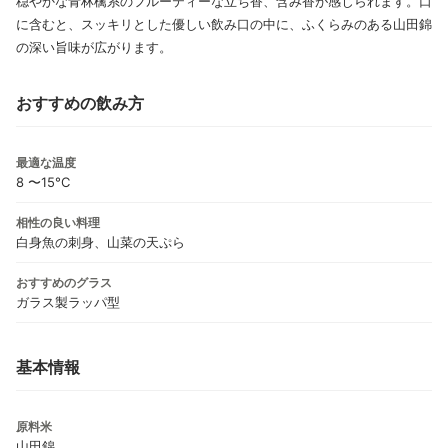
穏やかな青林檎系のフルーティーな立ち香、含み香が感じられます。口
に含むと、スッキリとした優しい飲み口の中に、ふくらみのある山田錦
の深い旨味が広がります。
おすすめの飲み方
最適な温度
8 〜15°C
相性の良い料理
白身魚の刺身、山菜の天ぷら
おすすめのグラス
ガラス製ラッパ型
基本情報
原料米
山田錦