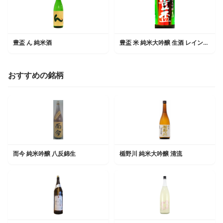
豊盃 ん 純米酒
豊盃 米 純米大吟醸 生酒 レインボーラベル
おすすめの銘柄
而今 純米吟醸 八反錦生
楯野川 純米大吟醸 清流