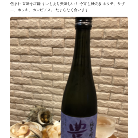
包まれ 旨味を堪能 キレもあり美味しい！ 今宵も貝焼き ホタテ、サザ
エ、ホッキ、ホンビノス。 たまらなく合います