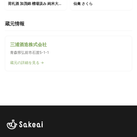
荷札酒 加茂錦 槽場汲み 純米大吟醸 淡麗フレッシュ
仙禽 さくら
蔵元情報
三浦酒造株式会社
青森県弘前市石渡5-1-1
蔵元の詳細を見る →