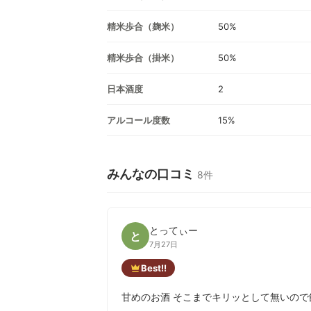
精米歩合（麹米）
50%
精米歩合（掛米）
50%
日本酒度
2
アルコール度数
15%
みんなの口コミ
8件
とってぃー
と
7月27日
Best!!
甘めのお酒 そこまでキリッとして無いので