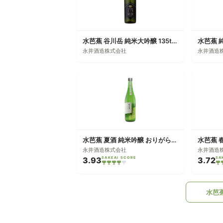
水芭蕉 谷川岳 純米大吟醸 135th Anniversary Assemblage
永井酒造株式会社
永井酒造
水芭蕉 夏酒 純米吟醸 おりがらみ 生貯蔵
水芭蕉 
永井酒造株式会社
永井酒造
3.93
SAKEAI SCORE
3.72
SA
水芭