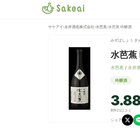
サケアイ
›
永井酒造株式会社
›
水芭蕉
›
水芭蕉 吟醸酒
みずばしょう ぎ
水芭蕉
水芭蕉
/
永井
吟醸酒
3.8
8件の口コミ
シェア