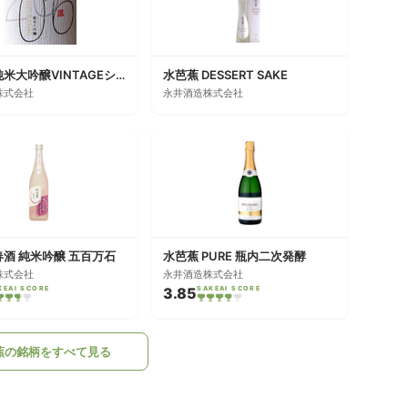
水芭蕉 純米大吟醸VINTAGEシリーズ
水芭蕉 DESSERT SAKE
株式会社
永井酒造株式会社
春酒 純米吟醸 五百万石
水芭蕉 PURE 瓶内二次発酵
株式会社
永井酒造株式会社
KEAI SCORE
3.85
SAKEAI SCORE
蕉の銘柄をすべて見る