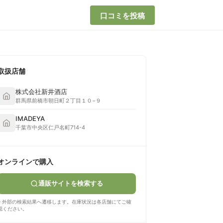
口コミを投稿
取扱店舗
株式会社新井酒店
群馬県前橋市朝日町２丁目１０−９
IMADEYA
千葉市中央区仁戸名町714-4
オンラインで購入
通販サイトを検索する
※ 外部の検索結果へ遷移します。在庫状況は各店舗にてご確
認ください。