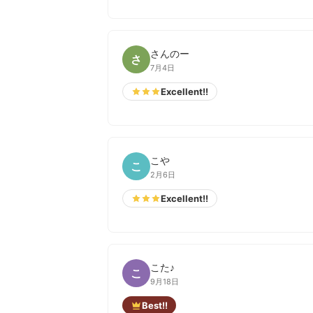
さんのー
さ
7月4日
Excellent!!
こや
こ
2月6日
Excellent!!
こた♪
こ
9月18日
Best!!