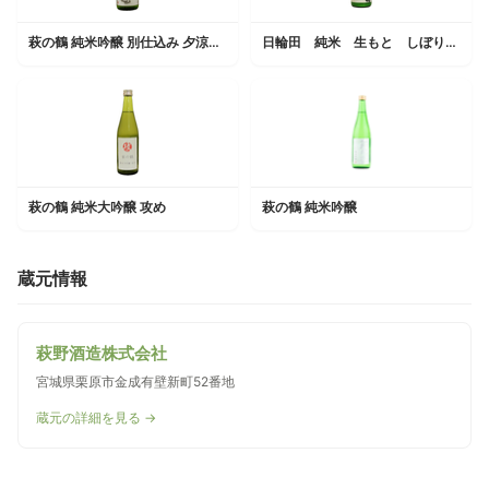
萩の鶴 純米吟醸 別仕込み 夕涼み 猫ラベル
日輪田 純米 生もと しぼりたて 生原酒
萩の鶴 純米大吟醸 攻め
萩の鶴 純米吟醸
蔵元情報
萩野酒造株式会社
宮城県栗原市金成有壁新町52番地
蔵元の詳細を見る →