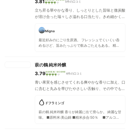
3.81
5件の口コミ
立ち昇る華やかな香り、しっとりとした旨味と微炭酸
が溶け合った瑞々しさ溢れる口当たり。きめ細かく滑
らかな酸に包み込まれ、柔らかく引き締められた甘さ
が優雅に広がる。味わいはまるでマスカット果汁のよ
Migna
う。さらにバニラのようなフレーバーも漂い、鮮やか
最近好みのにごり生原酒。 フレッシュでくいくい呑
に歯切れよく楽しませてくれます。ぶどうの皮のよう
めるけど、旨みたっぷりで飲みごたえもある。 精米
な渋味とピリッとしたスパイシーな辛味がスッキリと
歩合50%
キレを出しています。
萩の鶴 純米吟醸
3.79
SAKEAI SCORE
4件の口コミ
青い果実を感じさせてくれる爽やかな香りに加え、口
に含むと丸みを帯びたやさしい舌触り、その中でも透
明感のある酸でスッキリと引き締める、全体を通して
見ると洗練されている。
ドフラミンゴ
萩の鶴 純米吟醸 香りが綺麗に出て滑らか。 綺麗な甘
味。 ■原料米:美山錦 ■精米歩合:50％ ■アルコー
ル度数:16度