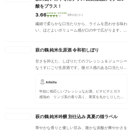
酸をプラス！
3.66
SAKEAI SCORE
3件の口コミ
繊細で柔らかな口当たりから、ライムを思わせる味わ
い、ほどよいボリューム感が口の中で広がります。甘
さとほろ苦さのバランスが絶妙でフレッシュでジュー
シー。甘酸っぱい味わいのお酒です。
萩の鶴 純米生原酒 令和初しぼり
甘さを抑えた、しぼりたてのフレッシュ＆ジューシー
なうすにごり生原酒です。微ガス感のある口当たりに
フレッシュな柑橘系の香りが広がります。後半の優し
い渋味と爽やかな酸が綺麗に馴染んでいて爽快感のあ
AAkilla
るお酒です。
年始に相応しいフレッシュなお酒。ピチピチとガス
感強め リンゴ系の香り高く、果実を丸かじりした
様なジューシーさ 酒感は強めながらその香り高さ
と滓の丸さでバランスが取れていて グイグイ呑め
る美味さ。来年も是非呑みたい一本です。
萩の鶴 純米吟醸 別仕込み 真夏の猫ラベル
華やかな香りと優しい甘み、微かな炭酸が爽やかさを