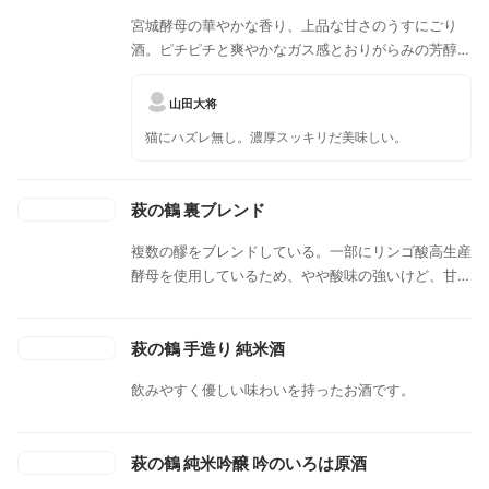
宮城酵母の華やかな香り、上品な甘さのうすにごり
酒。ピチピチと爽やかなガス感とおりがらみの芳醇な
味わいのバランスが絶妙な一本。
山田大将
猫にハズレ無し。濃厚スッキリだ美味しい。
萩の鶴 裏ブレンド
複数の醪をブレンドしている。一部にリンゴ酸高生産
酵母を使用しているため、やや酸味の強いけど、甘み
も感じられます。
萩の鶴 手造り 純米酒
飲みやすく優しい味わいを持ったお酒です。
萩の鶴 純米吟醸 吟のいろは原酒