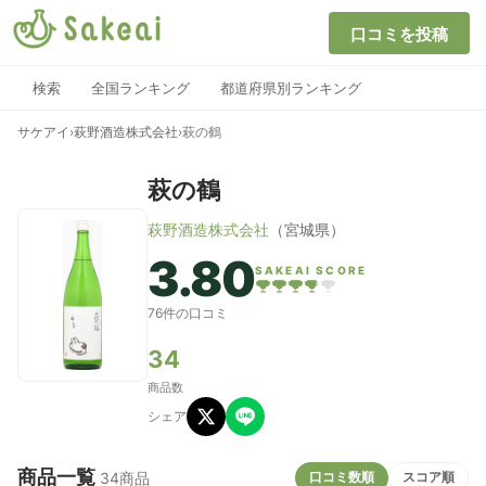
口コミを投稿
検索
全国ランキング
都道府県別ランキング
サケアイ
›
萩野酒造株式会社
›
萩の鶴
萩の鶴
萩野酒造株式会社
（宮城県）
3.80
SAKEAI SCORE
76件の口コミ
34
商品数
シェア
商品一覧
口コミ数順
スコア順
34商品