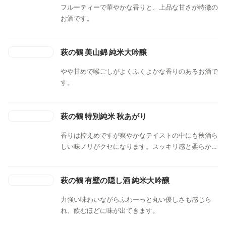
フルーティーで華やかな香りと、上品な甘さが特徴の
お酒です。
萩の鶴 美山錦 純米大吟醸
やや甘めで喉ごしがよくふくよかな香りのあるお酒で
す。
萩の鶴 特別純米 秋あがり
香りは控えめですが爽やかなテイストの中にも秋酒ら
しい味ノリがクセになります。スッキリ感と柔らかい
酸とのバランスがいいシンプルな辛口に仕上がってい
ます。
萩の鶴 有壁の隠し酒 純米大吟醸
力強い味わいながらふわーっと丸い優しさも感じら
れ、飲むほどに味が出てきます。