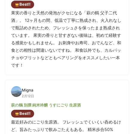
Best!!
果実の香りと天然の発泡がクセになる「萩の鶴 父子二代
酒」。 12ヶ月もの間、低温で丁寧に熟成され、火入れなし
で瓶詰めされたため、フレッシュさを保ったまま熟成され
ています。 果実の香りと甘すぎない後味は、初めて経験す
る感覚かもしれません。 お刺身やお寿司、おでんなど、和
食との相性は間違いないですね。 和食以外でも、カルパッ
チョやフリットなどともベアリングをオススメしたい一本
です！
Migna
2月12日
萩の鶴 別撰 純米吟醸 うすにごり 生原酒
Best!!
最近好みのにごり生原酒。 フレッシュでくいくい呑めるけ
ど、旨みたっぷりで飲みごたえもある。 精米歩合50%