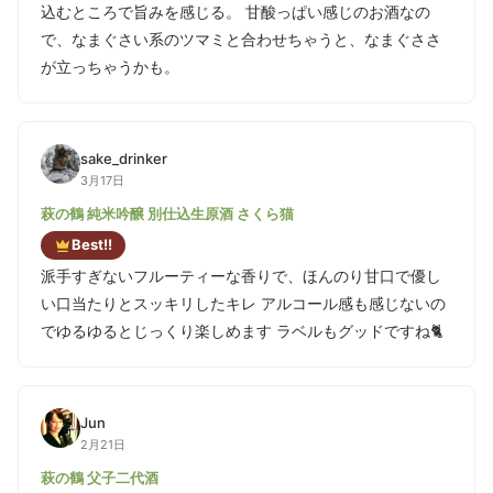
込むところで旨みを感じる。 甘酸っぱい感じのお酒なの
で、なまぐさい系のツマミと合わせちゃうと、なまぐささ
が立っちゃうかも。
sake_drinker
3月17日
萩の鶴 純米吟醸 別仕込生原酒 さくら猫
Best!!
派手すぎないフルーティーな香りで、ほんのり甘口で優し
い口当たりとスッキリしたキレ アルコール感も感じないの
でゆるゆるとじっくり楽しめます ラベルもグッドですね🐈️
Jun
2月21日
萩の鶴 父子二代酒