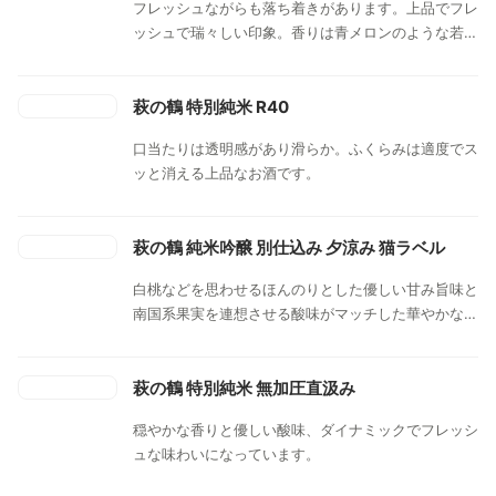
フレッシュながらも落ち着きがあります。上品でフレ
ッシュで瑞々しい印象。香りは青メロンのような若々
しさが残っており、荒々しさがなくクリーンな印象で
す。
萩の鶴 特別純米 R40
口当たりは透明感があり滑らか。ふくらみは適度でス
ッと消える上品なお酒です。
萩の鶴 純米吟醸 別仕込み 夕涼み 猫ラベル
白桃などを思わせるほんのりとした優しい甘み旨味と
南国系果実を連想させる酸味がマッチした華やかな味
わいです。
萩の鶴 特別純米 無加圧直汲み
穏やかな香りと優しい酸味、ダイナミックでフレッシ
ュな味わいになっています。