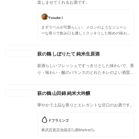
楽しませてくれるお酒です。
Yusuke I
まずラベルが可愛らしい、メロンのようなジューシ
ーな香りで飲み口も優しくスッキリした軽めの味わ
いです。
萩の鶴 しぼりたて 純米生原酒
新酒らしいフレッシュですっきりとした味わいで、香
り・味わい・酸のバランスのとれたキレのよい酒質で
す。
萩の鶴 山田錦 純米大吟醸
華やかで上品な香りとエレガントな甘口のお酒です。
ドフラミンゴ
東武百貨店池袋店🍶酒Market🍶