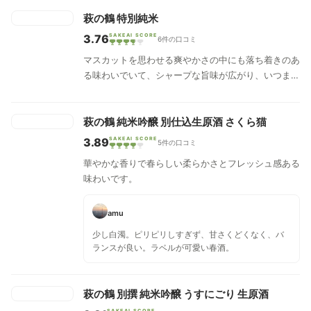
萩の鶴 特別純米
3.76
SAKEAI SCORE
6件の口コミ
マスカットを思わせる爽やかさの中にも落ち着きのあ
る味わいでいて、シャープな旨味が広がり、いつまで
も飲んでいられるような心地良さのある辛口タイプの
純米酒です。
萩の鶴 純米吟醸 別仕込生原酒 さくら猫
3.89
SAKEAI SCORE
5件の口コミ
華やかな香りで春らしい柔らかさとフレッシュ感ある
味わいです。
amu
少し白濁。ピリピリしすぎず、甘さくどくなく、バ
ランスが良い。ラベルが可愛い春酒。
萩の鶴 別撰 純米吟醸 うすにごり 生原酒
SAKEAI SCORE