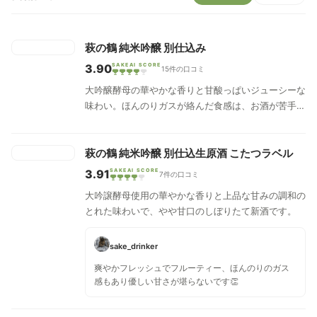
萩の鶴 純米吟醸 別仕込み
3.90
SAKEAI SCORE
15件の口コミ
大吟醸酵母の華やかな香りと甘酸っぱいジューシーな
味わい。ほんのりガスが絡んだ食感は、お酒が苦手で
も飲める。フレッシュ爽やかな夏の味。
萩の鶴 純米吟醸 別仕込生原酒 こたつラベル
3.91
SAKEAI SCORE
7件の口コミ
大吟譲酵母使用の華やかな香りと上品な甘みの調和の
とれた味わいで、やや甘口のしぼりたて新酒です。
sake_drinker
爽やかフレッシュでフルーティー、ほんのりのガス
感もあり優しい甘さが堪らないです👏