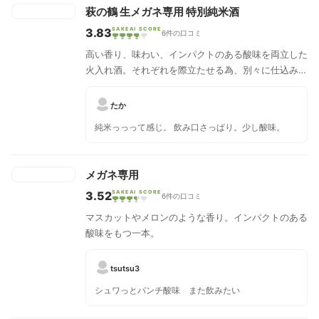
萩の鶴 生メガネ専用 特別純米酒
3.83
SAKEAI SCORE
6件の口コミ
高い香り、味わい、インパクトのある酸味を両立した
火入れ酒。それぞれを際立たせる為、別々に仕込み最
適な割合でブレンド。
たか
純米っっって感じ。 飲み口さっぱり。少し酸味。
メガネ専用
3.52
SAKEAI SCORE
6件の口コミ
マスカットやメロンのような香り。インパクトのある
酸味をもつ一本。
tsutsu3
シュワっとパンチ酸味 また飲みたい