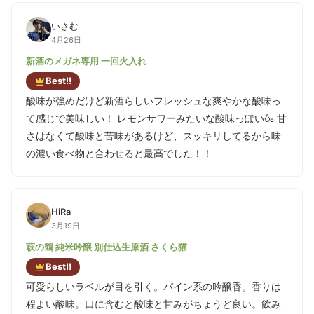
いさむ
4月26日
新酒のメガネ専用 一回火入れ
Best!!
酸味が強めだけど新酒らしいフレッシュな爽やかな酸味っ
て感じで美味しい！ レモンサワーみたいな酸味っぽい🍶 甘
さはなくて酸味と苦味があるけど、スッキリしてるから味
の濃い食べ物と合わせると最高でした！！
HiRa
3月19日
萩の鶴 純米吟醸 別仕込生原酒 さくら猫
Best!!
可愛らしいラベルが目を引く。パイン系の吟醸香。香りは
程よい酸味。口に含むと酸味と甘みがちょうど良い。飲み