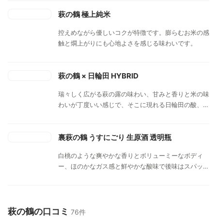
萩の鶴 極上純米
控えめながら優しいコクが特徴です。膨らむお米の感
触と燗上がりにも心地よさを感じる味わいです。
萩の鶴 × 日輪田 HYBRID
瑞々しく広がる萩の露の味わい、甘みと香りと米の味
わいが丁度いい感じで、そこに現れる日輪田の酸、そ
れが出すぎることなく、丸く自然に綺麗にそれを切ら
していきます。
裏萩の鶴 うすにごり 生原酒 透明瓶
白桃のような爽やかな香りとボリューミーなボディ
ー、ほのかなガス感と鮮やかな酸味で後味はスパッと
キレ上がります。
萩の鶴の口コミ
76件