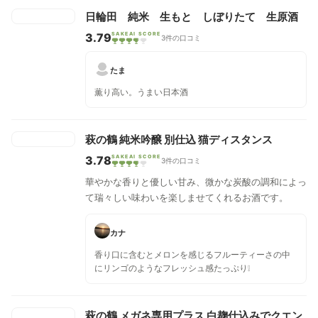
日輪田 純米 生もと しぼりたて 生原酒
3.79
SAKEAI SCORE
3件の口コミ
たま
薫り高い。うまい日本酒
萩の鶴 純米吟醸 別仕込 猫ディスタンス
3.78
SAKEAI SCORE
3件の口コミ
華やかな香りと優しい甘み、微かな炭酸の調和によっ
て瑞々しい味わいを楽しませてくれるお酒です。
カナ
香り口に含むとメロンを感じるフルーティーさの中
にリンゴのようなフレッシュ感たっぷり❕
萩の鶴 メガネ専用プラス 白麹仕込みでクエン