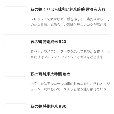
萩の鶴 くりはら味和い純米吟醸 原酒 火入れ
フレッシュで微かなガス感を感じる口当たりから、ほ
のかな甘味、原酒らしい旨味と程よいコクが広がりま
す。キウイやグレープフルーツを思わせる含み香もあ
り、後口はしっかりとした苦味、酸味を感じらるドラ
イな印象です。
萩の鶴 特別純米 R20
青バナナやメロン、ブドウを思わす爽やかな香り。口
当たりはフレッシュでシュワっとガスを感じます。ス
ッと消える後口のよいお酒です。
萩の鶴 純米大吟醸 攻め
上立ち香はアルコール由来の甘めな香り。含むと、ジ
ューシーな味わいで、スルッと喉を通り抜けていきま
す。キレもよくて渋味のバランスも見事です。
萩の鶴 特別純米 R30