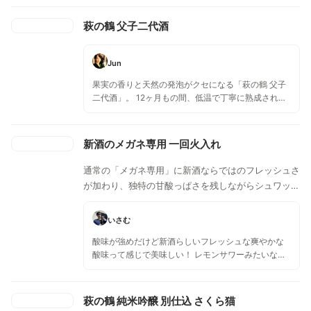
萩の鶴 父子二代酒
Jun
果実の香りと天然の発泡がクセになる「萩の鶴 父子
二代酒」。 12ヶ月もの間、低温で丁寧に熟成され、
火入れなしで瓶詰めされたため、フレッシュさを保
ったまま熟成されています。 果実の香りと甘すぎな
い後味は、初めて経験する感覚かもしれません。 お
新酒のメガネ専用 一回火入れ
刺身やお寿司、おでんなど、和食との相性は間違い
ないですね。 和食以外でも、カルパッチョやフリッ
通常の「メガネ専用」に新酒ならではのフレッシュさ
トなどともベアリングをオススメしたい一本です！
が加わり、独特の甘酸っぱさを残しながらシュワッと
した微発泡な口当たりになるので、いつもより飲みや
すいかもしれません。 香りも新酒らしいレモンのよ
いさむ
うな新鮮なフルーツさを感じます。少しの苦味で、や
酸味が強めだけど新酒らしいフレッシュな爽やかな
や味が尖っているようにも感じますが、これも新酒な
酸味って感じで美味しい！ レモンサワーみたいな酸
らでの味わいです そのまま冷やして飲むのもいいで
味っぽい🍶 甘さはなくて酸味と苦味があるけど、ス
すし、ロックやソーダで割ってもまた別の味わい方が
ッキリしてるから味の濃い食べ物と合わせると最高
できます！割でも美味しく楽しめます！
でした！！
萩の鶴 純米吟醸 別仕込 さくら猫