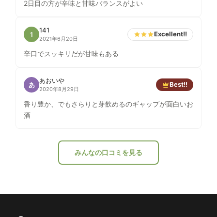
2日目の方が辛味と甘味バランスがよい
141
Excellent!!
1
2021年6月20日
辛口でスッキリだが甘味もある
あおいや
Best!!
あ
2020年8月29日
香り豊か、でもさらりと芽飲めるのギャップが面白いお
酒
みんなの口コミを見る