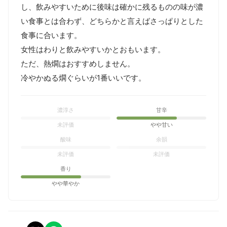
し、飲みやすいために後味は確かに残るものの味が濃
い食事とは合わず、どちらかと言えばさっぱりとした
食事に合います。

女性はわりと飲みやすいかとおもいます。

ただ、熱燗はおすすめしません。

冷やかぬる燗ぐらいが1番いいです。
濃淳さ
甘辛
未評価
やや甘い
酸味
余韻
未評価
未評価
香り
やや華やか