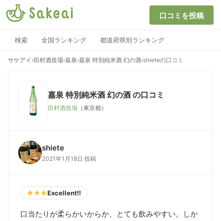
口コミを投稿
検索
全国ランキング
都道府県別ランキング
サケアイ
›
田村酒造場
›
嘉泉
›
嘉泉 特別純米酒 幻の酒
›
shieteの口コミ
嘉泉 特別純米酒 幻の酒
の口コミ
田村酒造場
（東京都）
shiete
2021年1月18日 投稿
Excellent!!
口当たりが柔らかいからか、とても飲みやすい。しか