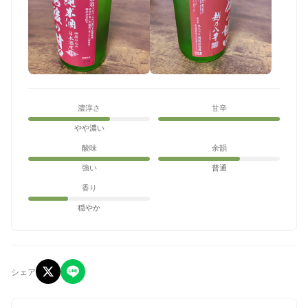
濃淳さ
甘辛
やや濃い
酸味
余韻
強い
普通
香り
穏やか
シェア