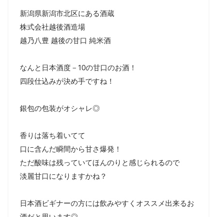
新潟県新潟市北区にある酒蔵

株式会社越後酒造場

越乃八豊 越後の甘口 純米酒

なんと日本酒度－10の甘口のお酒！

四段仕込みが決め手ですね！

銀包の包装がオシャレ◎

香りは落ち着いてて

口に含んだ瞬間から甘さ爆発！

ただ酸味は残っていてほんのりと感じられるので

淡麗甘口になりますかね？

日本酒ビギナーの方には飲みやすくオススメ出来るお
酒だと思います◎
