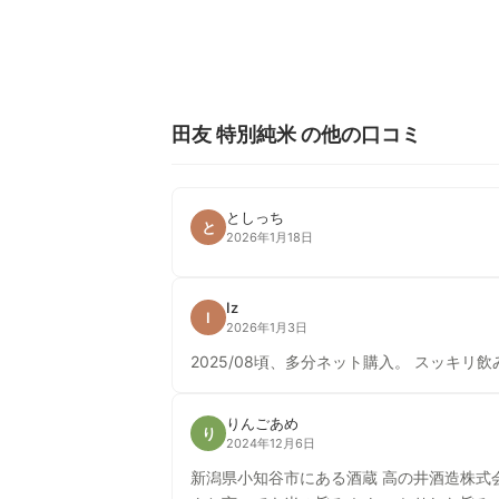
田友 特別純米 の他の口コミ
としっち
と
2026年1月18日
Iz
I
2026年1月3日
2025/08頃、多分ネット購入。 スッキ
りんごあめ
り
2024年12月6日
新潟県小知谷市にある酒蔵 高の井酒造株式会社 田友 特別純米 私の好きな酒蔵さんの1つ！ 新潟県の酒造好適米