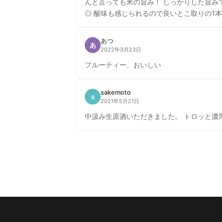
んと言っても米の旨み！ しっかりした旨
◎ 酸味も感じられるので良いとこ取りの1
あつ
あ
2022年3月23日
フルーティー、おいしい
sakemoto
s
2021年5月21日
中汲み生原酒いただきました。 トロッと濃