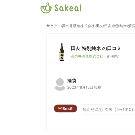
サケアイ
›
高の井酒造株式会社
›
田友
›
田友 特別純米
›
酒
田友 特別純米
の口コミ
高の井酒造株式会社
（新潟県）
酒袋
2023年8月15日 投稿
Best!!
飲んだ温度: 冷酒（5〜10℃