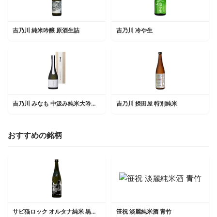
吉乃川 純米吟醸 原酒生詰
吉乃川 冷や生
吉乃川 みなも 中汲み純米大吟醸原酒
吉乃川 摂田屋 特別純米
おすすめの銘柄
サビ猫ロック オルタナ純米 黒サビ
笹祝 淡麗純米酒 青竹